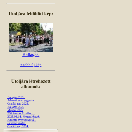
Utoljára feltöltött kép:
Ballagás.
+ több új kép
Utoljára létrehozott
albumok:
Ballagás 2026.
Adventi gyertyagyújtá...
Családi nap 2025.
Ballagás 2025
Majális 2025
200 éves az Erzsébet ...
2025.03.14. Megemlékezés
Adventi gyertyagyújtá...
Játszótér átadás.
Családi nap 2024.