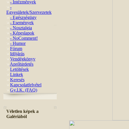
- Intézmények
-
Egyesületek/Szervezetek
- Egészségügy
- Események
- Nosztalgia
- Képeslapok
- NoComment!
- Humor
Fórum
Idõjárás
Vendégkönyv
Apróhirdetés
Letöltések
Linkek
Keresés
Kapcsolatfelvétel
Gy.I.K. (FAQ)
Véletlen képek a
Galériából