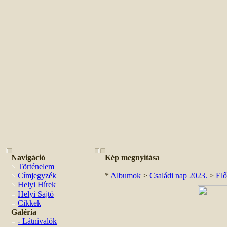
Navigáció
Kép megnyitása
Történelem
Címjegyzék
*
Albumok
>
Családi nap 2023.
>
Elő
Helyi Hírek
Helyi Sajtó
Cikkek
Galéria
- Látnivalók