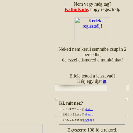
Nem vagy még tag?
Kattints ide
, hogy regisztrálj.
Neked nem kerül semmibe csupán 2
percedbe,
de ezzel elismered a munkánkat!
Elfelejtetted a jelszavad?
Kérj egy újat
itt
.
Ki, mit néz?
216.73.217.xxx @
photo...
191.114.52.xxx @
photo...
17.22.237.xxx @
news.php
Egyszerre 198 fő a rekord.