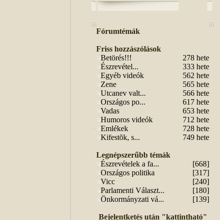
Fórumtémák
Friss hozzászólások
Betörés!!!
278 hete
Észrevétel...
333 hete
Egyéb videók
562 hete
Zene
565 hete
Utcanev valt...
566 hete
Országos po...
617 hete
Vadas
653 hete
Humoros videók
712 hete
Emlékek
728 hete
Kifestõk, s...
749 hete
Legnépszerűbb témák
Észrevételek a fa...
[668]
Országos politika
[317]
Vicc
[240]
Parlamenti Választ...
[180]
Önkormányzati vá...
[139]
Bejelentketés után "kattintható"