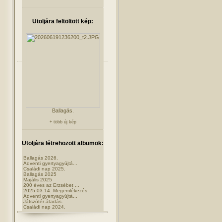
Utoljára feltöltött kép:
Ballagás.
+ több új kép
Utoljára létrehozott albumok:
Ballagás 2026.
Adventi gyertyagyújtá...
Családi nap 2025.
Ballagás 2025
Majális 2025
200 éves az Erzsébet ...
2025.03.14. Megemlékezés
Adventi gyertyagyújtá...
Játszótér átadás.
Családi nap 2024.