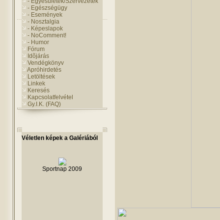
- Egyesületek/Szervezetek
- Egészségügy
- Események
- Nosztalgia
- Képeslapok
- NoComment!
- Humor
Fórum
Idõjárás
Vendégkönyv
Apróhirdetés
Letöltések
Linkek
Keresés
Kapcsolatfelvétel
Gy.I.K. (FAQ)
Véletlen képek a Galériából
Sportnap 2009