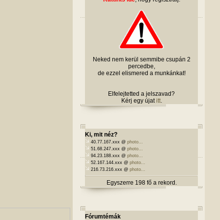
Neked nem kerül semmibe csupán 2
percedbe,
de ezzel elismered a munkánkat!
Elfelejtetted a jelszavad?
Kérj egy újat
itt
.
Ki, mit néz?
40.77.167.xxx @
photo...
51.68.247.xxx @
photo...
94.23.188.xxx @
photo...
52.167.144.xxx @
photo...
216.73.216.xxx @
photo...
Egyszerre 198 fő a rekord.
Fórumtémák