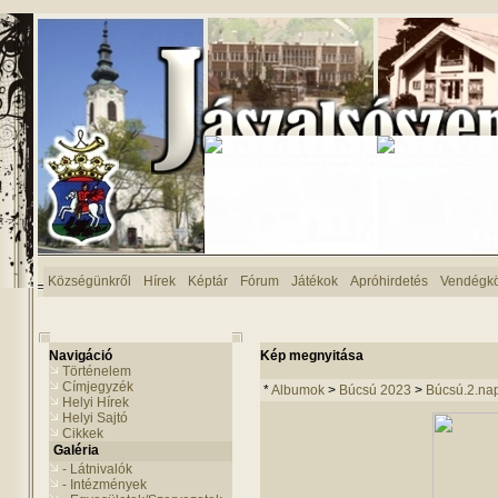
Községünkről
Hírek
Képtár
Fórum
Játékok
Apróhirdetés
Vendégk
Navigáció
Kép megnyitása
Történelem
Címjegyzék
*
Albumok
>
Búcsú 2023
>
Búcsú.2.na
Helyi Hírek
Helyi Sajtó
Cikkek
Galéria
- Látnivalók
- Intézmények