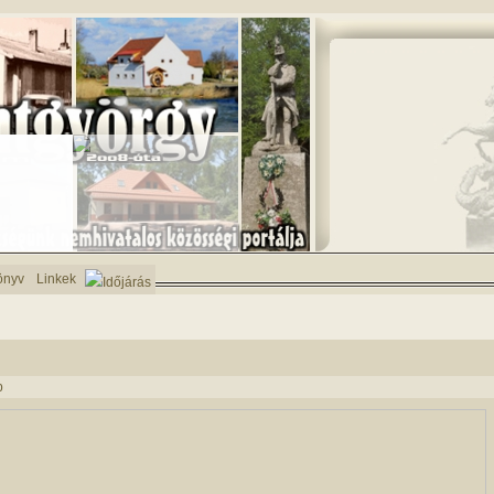
önyv
Linkek
Időjárás
p