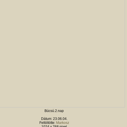
Búcsú.2.nap
Dátum: 23.06.04.
Feltöltötte:
Markosz
1024 x 768 pixel