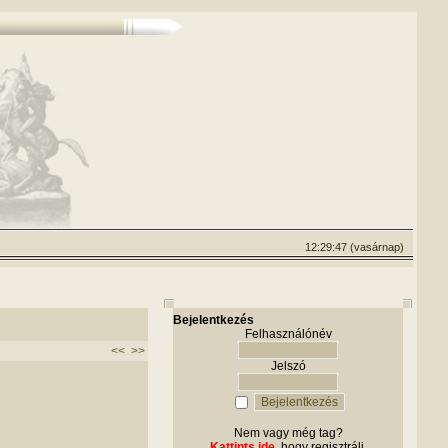
12:29:47 (vasárnap)
Bejelentkezés
Felhasználónév
<<
>>
Jelszó
Nem vagy még tag?
Kattints ide
, hogy regisztrálj.