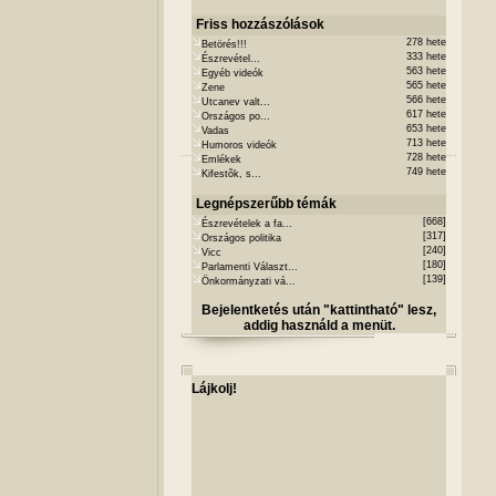
Friss hozzászólások
278 hete
Betörés!!!
333 hete
Észrevétel...
563 hete
Egyéb videók
565 hete
Zene
566 hete
Utcanev valt...
617 hete
Országos po...
653 hete
Vadas
713 hete
Humoros videók
728 hete
Emlékek
749 hete
Kifestõk, s...
Legnépszerűbb témák
[668]
Észrevételek a fa...
[317]
Országos politika
[240]
Vicc
[180]
Parlamenti Választ...
[139]
Önkormányzati vá...
Bejelentketés után "kattintható" lesz,
addig használd a menüt.
Lájkolj!