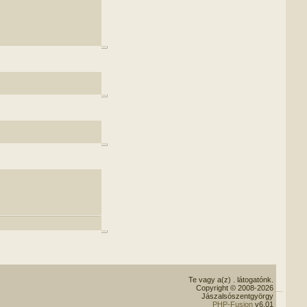
Te vagy a(z)
. látogatónk.
Copyright © 2008-2026
Jászalsószentgyörgy
PHP-Fusion
v6.01