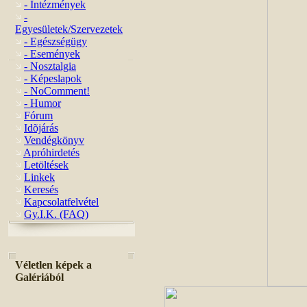
- Intézmények
-
Egyesületek/Szervezetek
- Egészségügy
- Események
- Nosztalgia
- Képeslapok
- NoComment!
- Humor
Fórum
Idõjárás
Vendégkönyv
Apróhirdetés
Letöltések
Linkek
Keresés
Kapcsolatfelvétel
Gy.I.K. (FAQ)
Véletlen képek a
Galériából