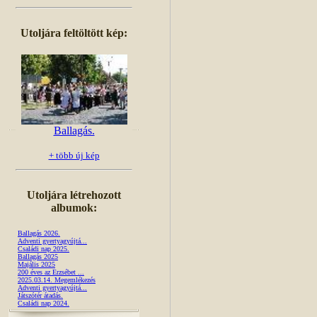
Utoljára feltöltött kép:
Ballagás.
+ több új kép
Utoljára létrehozott
albumok:
Ballagás 2026.
Adventi gyertyagyújtá...
Családi nap 2025.
Ballagás 2025
Majális 2025
200 éves az Erzsébet ...
2025.03.14. Megemlékezés
Adventi gyertyagyújtá...
Játszótér átadás.
Családi nap 2024.