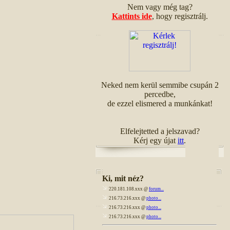
Nem vagy még tag?
Kattints ide
, hogy regisztrálj.
Neked nem kerül semmibe csupán 2
percedbe,
de ezzel elismered a munkánkat!
Elfelejtetted a jelszavad?
Kérj egy újat
itt
.
Ki, mit néz?
220.181.108.xxx @
forum...
216.73.216.xxx @
photo...
216.73.216.xxx @
photo...
216.73.216.xxx @
photo...