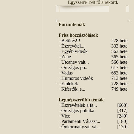
Egyszerre 198 fő a rekord.
Fórumtémák
Friss hozzászólások
Betörés!!!
278 hete
Észrevétel...
333 hete
Egyéb videók
563 hete
Zene
565 hete
Utcanev valt...
566 hete
Országos po...
617 hete
Vadas
653 hete
Humoros videók
713 hete
Emlékek
728 hete
Kifestõk, s...
749 hete
Legnépszerűbb témák
Észrevételek a fa...
[668]
Országos politika
[317]
Vicc
[240]
Parlamenti Választ...
[180]
Önkormányzati vá...
[139]