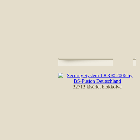
32713 kísérlet blokkolva