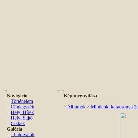
Navigáció
Kép megnyitása
Történelem
Címjegyzék
*
Albumok
>
Mindenki karácsonya 2
Helyi Hírek
Helyi Sajtó
Cikkek
Galéria
- Látnivalók