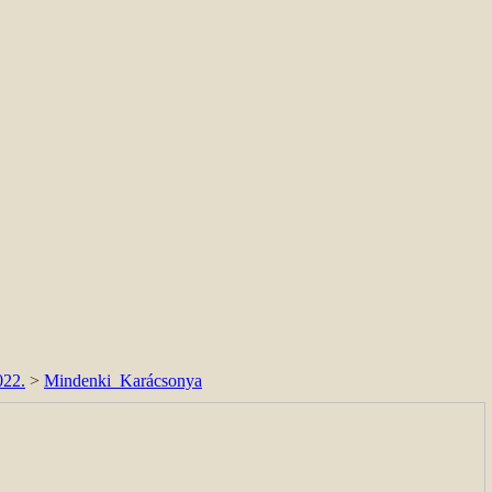
022.
>
Mindenki_Karácsonya