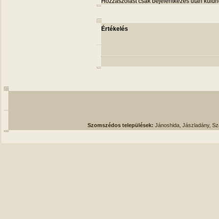
Hozzászólást csak bejelentkezés után küldh
Értékelés
Szomszédos települések:
Jánoshida, Jászladány, S