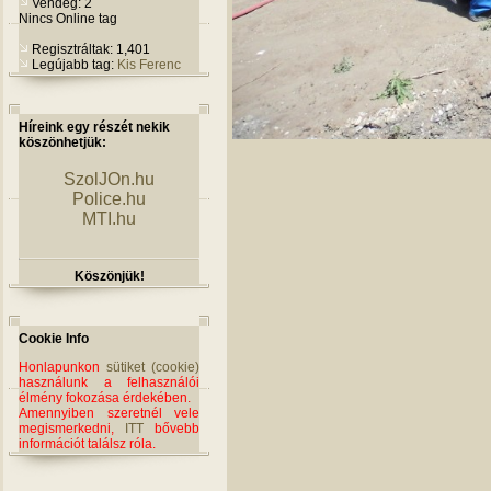
Vendég: 2
Nincs Online tag
Regisztráltak: 1,401
Legújabb tag:
Kis Ferenc
Híreink egy részét nekik
köszönhetjük:
SzolJOn.hu
Police.hu
MTI.hu
Köszönjük!
Cookie Info
Honlapunkon
sütiket (cookie)
használunk a felhasználói
élmény fokozása érdekében.
Amennyiben szeretnél vele
megismerkedni,
ITT
bővebb
információt találsz róla.