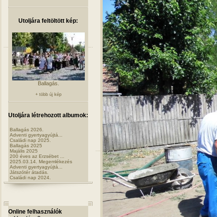
Utoljára feltöltött kép:
Ballagás.
+ több új kép
Utoljára létrehozott albumok:
Ballagás 2026.
Adventi gyertyagyújtá...
Családi nap 2025.
Ballagás 2025
Majális 2025
200 éves az Erzsébet ...
2025.03.14. Megemlékezés
Adventi gyertyagyújtá...
Játszótér átadás.
Családi nap 2024.
Online felhasználók