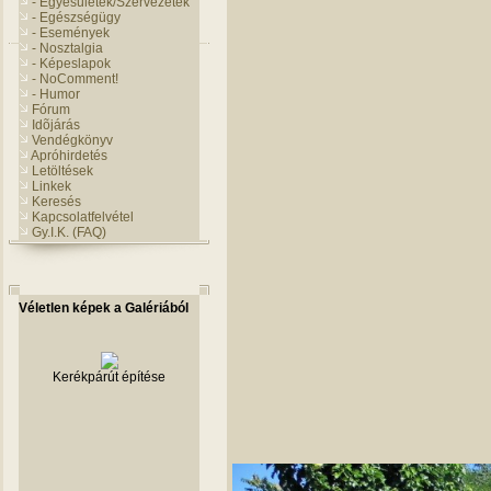
- Egyesületek/Szervezetek
- Egészségügy
- Események
- Nosztalgia
- Képeslapok
- NoComment!
- Humor
Fórum
Idõjárás
Vendégkönyv
Apróhirdetés
Letöltések
Linkek
Keresés
Kapcsolatfelvétel
Gy.I.K. (FAQ)
Véletlen képek a Galériából
Kerékpárút építése