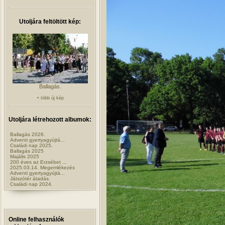
Utoljára feltöltött kép:
Ballagás.
+ több új kép
Utoljára létrehozott albumok:
Ballagás 2026.
Adventi gyertyagyújtá...
Családi nap 2025.
Ballagás 2025
Majális 2025
200 éves az Erzsébet ...
2025.03.14. Megemlékezés
Adventi gyertyagyújtá...
Játszótér átadás.
Családi nap 2024.
Online felhasználók