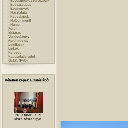
- Egyesületek/Szervezetek
- Egészségügy
- Események
- Nosztalgia
- Képeslapok
- NoComment!
- Humor
Fórum
Idõjárás
Vendégkönyv
Apróhirdetés
Letöltések
Linkek
Keresés
Kapcsolatfelvétel
Gy.I.K. (FAQ)
Véletlen képek a Galériából
2013.március 15.
Jászalsószentgyö...