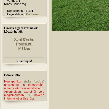
Vendég: 1
Nincs Online tag
Regisztráltak: 1,401
Legújabb tag:
Kis Ferenc
Híreink egy részét nekik
köszönhetjük:
SzolJOn.hu
Police.hu
MTI.hu
Köszönjük!
Cookie Info
Honlapunkon
sütiket (cookie)
használunk a felhasználói
élmény fokozása érdekében.
Amennyiben szeretnél vele
megismerkedni,
ITT
bővebb
információt találsz róla.