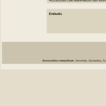
Hozzászólást csak bejelentkezés után küldh
Értékelés
Szomszédos települések:
Jánoshida, Jászladány, S