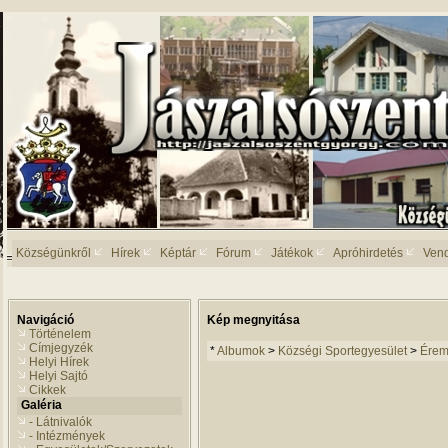
Községünkről
Hírek
Képtár
Fórum
Játékok
Apróhirdetés
Ven
Navigáció
Kép megnyitása
Történelem
Címjegyzék
*
Albumok
>
Községi Sportegyesület
>
Érem
Helyi Hírek
Helyi Sajtó
Cikkek
Galéria
- Látnivalók
- Intézmények