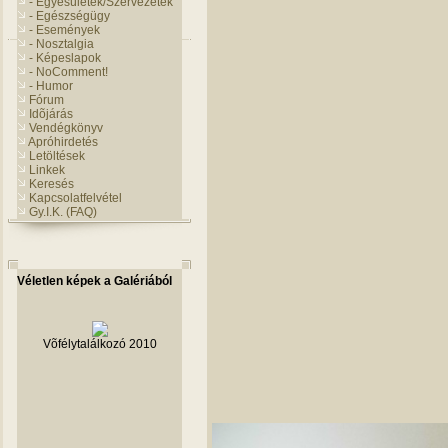
- Egyesületek/Szervezetek
- Egészségügy
- Események
- Nosztalgia
- Képeslapok
- NoComment!
- Humor
Fórum
Idõjárás
Vendégkönyv
Apróhirdetés
Letöltések
Linkek
Keresés
Kapcsolatfelvétel
Gy.I.K. (FAQ)
Véletlen képek a Galériából
Võfélytalálkozó 2010