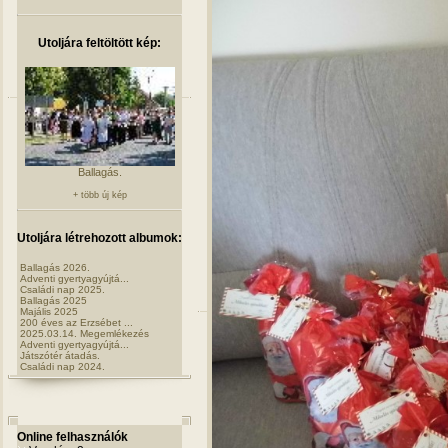
Utoljára feltöltött kép:
Ballagás.
+ több új kép
Utoljára létrehozott albumok:
Ballagás 2026.
Adventi gyertyagyújtá...
Családi nap 2025.
Ballagás 2025
Majális 2025
200 éves az Erzsébet ...
2025.03.14. Megemlékezés
Adventi gyertyagyújtá...
Játszótér átadás.
Családi nap 2024.
Online felhasználók