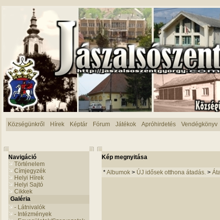
Községünkről
Hírek
Képtár
Fórum
Játékok
Apróhirdetés
Vendégkönyv
Navigáció
Kép megnyitása
Történelem
Címjegyzék
*
Albumok
>
ÚJ idősek otthona átadás.
>
Át
Helyi Hírek
Helyi Sajtó
Cikkek
Galéria
- Látnivalók
- Intézmények