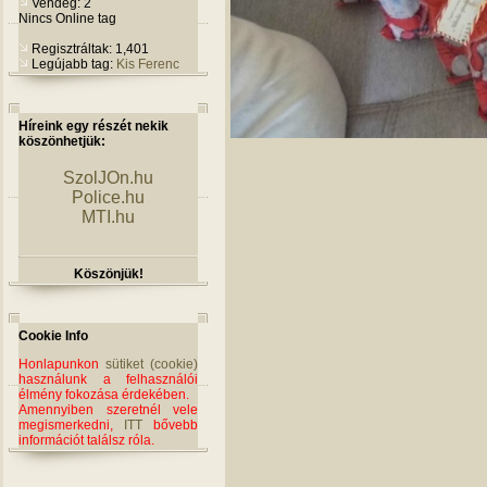
Vendég: 2
Nincs Online tag
Regisztráltak: 1,401
Legújabb tag:
Kis Ferenc
Híreink egy részét nekik
köszönhetjük:
SzolJOn.hu
Police.hu
MTI.hu
Köszönjük!
Cookie Info
Honlapunkon
sütiket (cookie)
használunk a felhasználói
élmény fokozása érdekében.
Amennyiben szeretnél vele
megismerkedni,
ITT
bővebb
információt találsz róla.