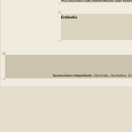
Hozzászólást csak bejelentkezés után küldh
Értékelés
Szomszédos települések:
Jánoshida, Jászladány, S