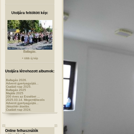
Utoljára feltöltött kép:
Ballagás.
+ több új kép
Utoljára létrehozott albumok:
Ballagás 2026.
Adventi gyertyagyújtá...
Családi nap 2025.
Ballagás 2025
Majális 2025
200 éves az Erzsébet ...
2025.03.14. Megemlékezés
Adventi gyertyagyújtá...
Játszótér átadás.
Családi nap 2024.
Online felhasználók