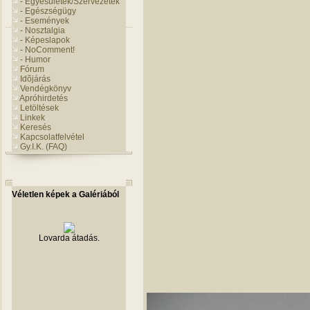
- Egyesületek/Szervezetek
- Egészségügy
- Események
- Nosztalgia
- Képeslapok
- NoComment!
- Humor
Fórum
Idõjárás
Vendégkönyv
Apróhirdetés
Letöltések
Linkek
Keresés
Kapcsolatfelvétel
Gy.I.K. (FAQ)
Véletlen képek a Galériából
Lovarda átadás.