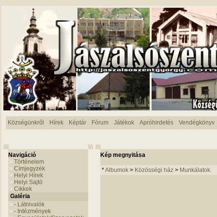
Községünkről
Hírek
Képtár
Fórum
Játékok
Apróhirdetés
Vendégkönyv
Navigáció
Kép megnyitása
Történelem
Címjegyzék
*
Albumok
>
Közösségi ház
>
Munkálatok.
Helyi Hírek
Helyi Sajtó
Cikkek
Galéria
- Látnivalók
- Intézmények