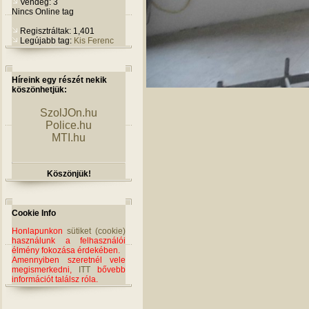
Vendég: 3
Nincs Online tag
Regisztráltak: 1,401
Legújabb tag:
Kis Ferenc
Híreink egy részét nekik
köszönhetjük:
SzolJOn.hu
Police.hu
MTI.hu
Köszönjük!
Cookie Info
Honlapunkon
sütiket (cookie)
használunk a felhasználói
élmény fokozása érdekében.
Amennyiben szeretnél vele
megismerkedni,
ITT
bővebb
információt találsz róla.