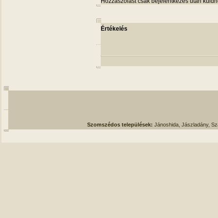
Hozzászólást csak bejelentkezés után küldh
Értékelés
Szomszédos települések:
Jánoshida, Jászladány, S