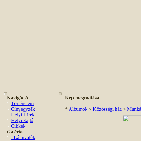
Navigáció
Kép megnyitása
Történelem
Címjegyzék
*
Albumok
>
Közösségi ház
>
Munká
Helyi Hírek
Helyi Sajtó
Cikkek
Galéria
- Látnivalók