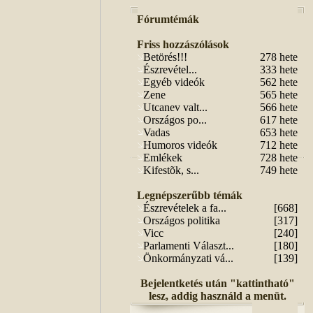
Fórumtémák
Friss hozzászólások
Betörés!!!
278 hete
Észrevétel...
333 hete
Egyéb videók
562 hete
Zene
565 hete
Utcanev valt...
566 hete
Országos po...
617 hete
Vadas
653 hete
Humoros videók
712 hete
Emlékek
728 hete
Kifestõk, s...
749 hete
Legnépszerűbb témák
Észrevételek a fa...
[668]
Országos politika
[317]
Vicc
[240]
Parlamenti Választ...
[180]
Önkormányzati vá...
[139]
Bejelentketés után "kattintható"
lesz, addig használd a menüt.