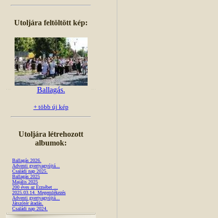
Utoljára feltöltött kép:
Ballagás.
+ több új kép
Utoljára létrehozott
albumok:
Ballagás 2026.
Adventi gyertyagyújtá...
Családi nap 2025.
Ballagás 2025
Majális 2025
200 éves az Erzsébet ...
2025.03.14. Megemlékezés
Adventi gyertyagyújtá...
Játszótér átadás.
Családi nap 2024.