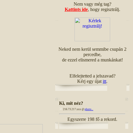
Nem vagy még tag?
Kattints ide
, hogy regisztrálj.
Neked nem kerül semmibe csupán 2
percedbe,
de ezzel elismered a munkánkat!
Elfelejtetted a jelszavad?
Kérj egy újat
itt
.
Ki, mit néz?
216.73.217.xxx @
photo...
Egyszerre 198 fő a rekord.