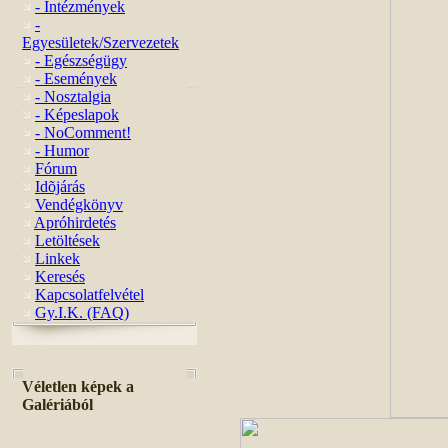
- Intézmények
-
Egyesületek/Szervezetek
- Egészségügy
- Események
- Nosztalgia
- Képeslapok
- NoComment!
- Humor
Fórum
Idõjárás
Vendégkönyv
Apróhirdetés
Letöltések
Linkek
Keresés
Kapcsolatfelvétel
Gy.I.K. (FAQ)
Véletlen képek a
Galériából