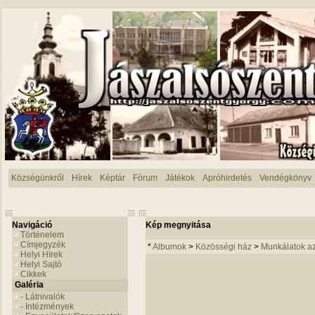
Községünkről
Hírek
Képtár
Fórum
Játékok
Apróhirdetés
Vendégkönyv
Navigáció
Kép megnyitása
Történelem
Címjegyzék
*
Albumok
>
Közösségi ház
>
Munkálatok a
Helyi Hírek
Helyi Sajtó
Cikkek
Galéria
- Látnivalók
- Intézmények