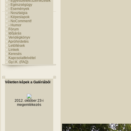
- Egyesületek/Szervezetek
- Egészségügy
- Események
- Nosztalgia
- Képeslapok
- NoComment!
- Humor
Fórum
Idõjárás
Vendégkönyv
Apróhirdetés
Letöltések
Linkek
Keresés
Kapcsolatfelvétel
Gy.I.K. (FAQ)
Véletlen képek a Galériából
2012. október 23-i
megemlékezés