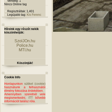
Vendég: 1
Nincs Online tag
Regisztráltak: 1,401
Legújabb tag:
Kis Ferenc
Híreink egy részét nekik
köszönhetjük:
SzolJOn.hu
Police.hu
MTI.hu
Köszönjük!
Cookie Info
Honlapunkon
sütiket (cookie)
használunk a felhasználói
élmény fokozása érdekében.
Amennyiben szeretnél vele
megismerkedni,
ITT
bővebb
információt találsz róla.