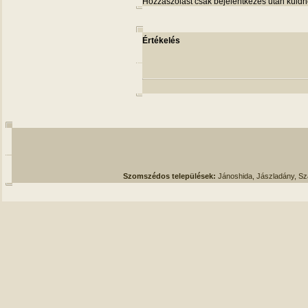
Hozzászólást csak bejelentkezés után küldh
Értékelés
Szomszédos települések:
Jánoshida, Jászladány, S