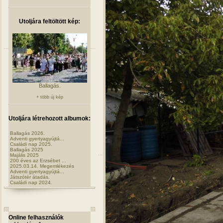
Utoljára feltöltött kép:
Ballagás.
+ több új kép
Utoljára létrehozott albumok:
Ballagás 2026.
Adventi gyertyagyújtá...
Családi nap 2025.
Ballagás 2025
Majális 2025
200 éves az Erzsébet ...
2025.03.14. Megemlékezés
Adventi gyertyagyújtá...
Játszótér átadás.
Családi nap 2024.
Online felhasználók