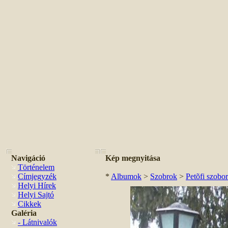
Navigáció
Kép megnyitása
Történelem
Címjegyzék
*
Albumok
>
Szobrok
>
Petõfi szobor
Helyi Hírek
Helyi Sajtó
Cikkek
Galéria
- Látnivalók