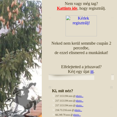
Nem vagy még tag?
Kattints ide
, hogy regisztrálj.
Neked nem kerül semmibe csupán 2
percedbe,
de ezzel elismered a munkánkat!
Elfelejtetted a jelszavad?
Kérj egy újat
itt
.
Ki, mit néz?
217.113.194.xxx @
photo...
217.113.194.xxx @
photo...
217.113.194.xxx @
photo...
216.73.216.xxx @
photo...
66.249.79.xxx @
photo...