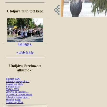
Utoljára feltöltött kép:
Ballagás.
+ több új kép
Utoljára létrehozott
albumok:
Ballagás 2026.
Adventi gyertyagyújtá...
Családi nap 2025.
Ballagás 2025
Majális 2025
200 éves az Erzsébet ...
2025.03.14. Megemlékezés
Adventi gyertyagyújtá...
Játszótér átadás.
Családi nap 2024.