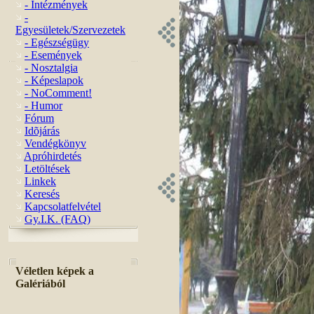
- Intézmények
-
Egyesületek/Szervezetek
- Egészségügy
- Események
- Nosztalgia
- Képeslapok
- NoComment!
- Humor
Fórum
Idõjárás
Vendégkönyv
Apróhirdetés
Letöltések
Linkek
Keresés
Kapcsolatfelvétel
Gy.I.K. (FAQ)
Véletlen képek a
Galériából