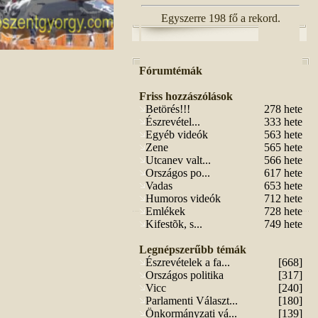
Egyszerre 198 fő a rekord.
Fórumtémák
Friss hozzászólások
Betörés!!!
278 hete
Észrevétel...
333 hete
Egyéb videók
563 hete
Zene
565 hete
Utcanev valt...
566 hete
Országos po...
617 hete
Vadas
653 hete
Humoros videók
712 hete
Emlékek
728 hete
Kifestõk, s...
749 hete
Legnépszerűbb témák
Észrevételek a fa...
[668]
Országos politika
[317]
Vicc
[240]
Parlamenti Választ...
[180]
Önkormányzati vá...
[139]