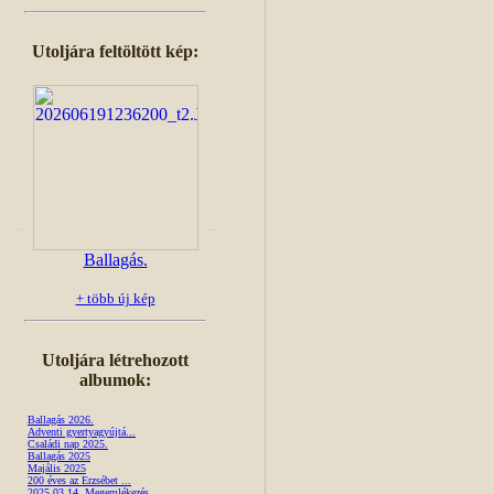
Utoljára feltöltött kép:
Ballagás.
+ több új kép
Utoljára létrehozott
albumok:
Ballagás 2026.
Adventi gyertyagyújtá...
Családi nap 2025.
Ballagás 2025
Majális 2025
200 éves az Erzsébet ...
2025.03.14. Megemlékezés