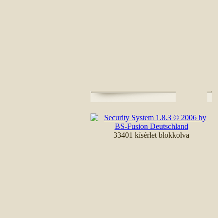
33401 kísérlet blokkolva