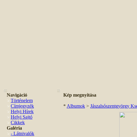
Navigáció
Kép megnyitása
Történelem
Címjegyzék
*
Albumok
>
Jászalsószentgyörgy Kse
Helyi Hírek
Helyi Sajtó
Cikkek
Galéria
- Látnivalók