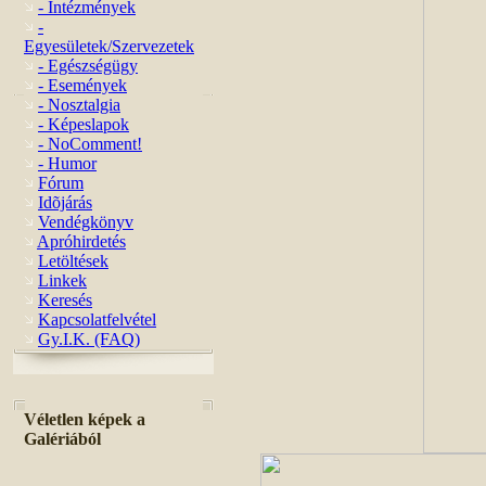
- Intézmények
-
Egyesületek/Szervezetek
- Egészségügy
- Események
- Nosztalgia
- Képeslapok
- NoComment!
- Humor
Fórum
Idõjárás
Vendégkönyv
Apróhirdetés
Letöltések
Linkek
Keresés
Kapcsolatfelvétel
Gy.I.K. (FAQ)
Véletlen képek a
Galériából