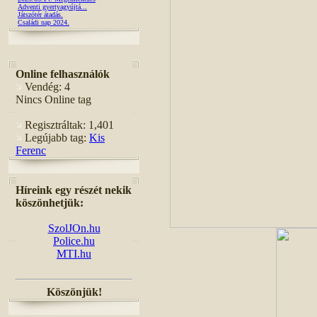
Adventi gyertyagyújtá...
Játszótér átadás.
Családi nap 2024.
Online felhasználók
Vendég: 4
Nincs Online tag
Regisztráltak: 1,401
Legújabb tag:
Kis
Ferenc
Híreink egy részét nekik
köszönhetjük:
SzolJOn.hu
Police.hu
MTI.hu
Köszönjük!