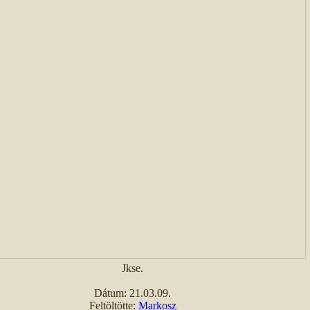
Jkse.
Dátum: 21.03.09.
Feltöltötte:
Markosz