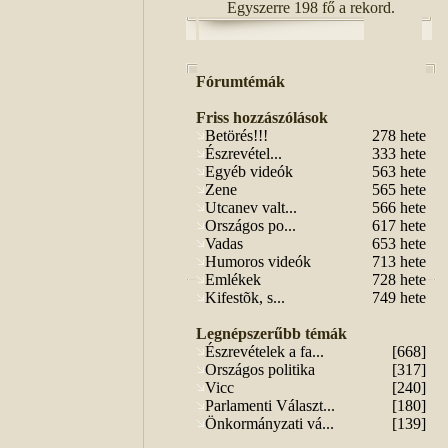
Egyszerre 198 fő a rekord.
Fórumtémák
Friss hozzászólások
Betörés!!!
278 hete
Észrevétel...
333 hete
Egyéb videók
563 hete
Zene
565 hete
Utcanev valt...
566 hete
Országos po...
617 hete
Vadas
653 hete
Humoros videók
713 hete
Emlékek
728 hete
Kifestõk, s...
749 hete
Legnépszerűbb témák
Észrevételek a fa...
[668]
Országos politika
[317]
Vicc
[240]
Parlamenti Választ...
[180]
Önkormányzati vá...
[139]