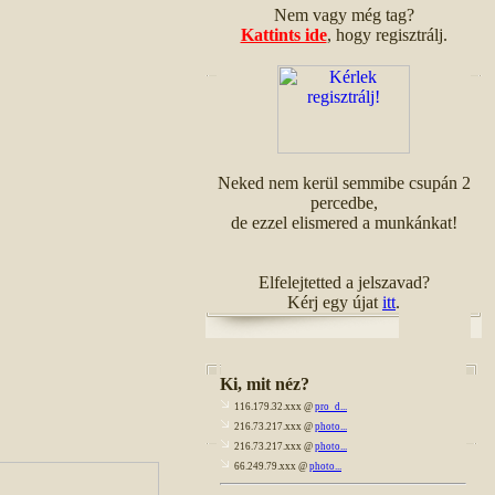
Nem vagy még tag?
Kattints ide
, hogy regisztrálj.
Neked nem kerül semmibe csupán 2
percedbe,
de ezzel elismered a munkánkat!
Elfelejtetted a jelszavad?
Kérj egy újat
itt
.
Ki, mit néz?
116.179.32.xxx @
pro_d...
216.73.217.xxx @
photo...
216.73.217.xxx @
photo...
66.249.79.xxx @
photo...