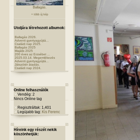
Ballagás.
+ több új kép
Utoljára létrehozott albumok:
Ballagás 2026.
Adventi gyertyagyújtá...
Családi nap 2025.
Ballagás 2025
Majális 2025
200 éves az Erzsébet ...
2025.03.14. Megemlékezés
Adventi gyertyagyújtá...
Játszótér átadás.
Családi nap 2024.
Online felhasználók
Vendég: 2
Nincs Online tag
Regisztráltak: 1,401
Legújabb tag:
Kis Ferenc
Híreink egy részét nekik
köszönhetjük: