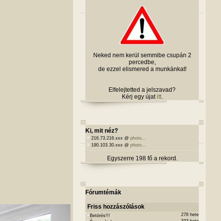
Neked nem kerül semmibe csupán 2
percedbe,
de ezzel elismered a munkánkat!
Elfelejtetted a jelszavad?
Kérj egy újat
itt
.
Ki, mit néz?
216.73.216.xxx @
photo...
190.103.30.xxx @
photo...
Egyszerre 198 fő a rekord.
Fórumtémák
Friss hozzászólások
278 hete
Betörés!!!