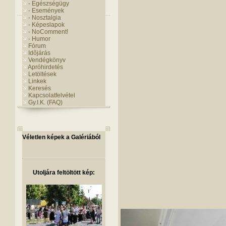
- Egészségügy
- Események
- Nosztalgia
- Képeslapok
- NoComment!
- Humor
Fórum
Idõjárás
Vendégkönyv
Apróhirdetés
Letöltések
Linkek
Keresés
Kapcsolatfelvétel
Gy.I.K. (FAQ)
Véletlen képek a Galériából
Utoljára feltöltött kép: