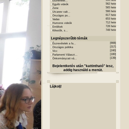
333 hete
Észrevétel...
562 hete
Egyéb videók
565 hete
Zene
566 hete
Utcanev valt...
617 hete
Országos po...
653 hete
Vadas
712 hete
Humoros videók
728 hete
Emlékek
749 hete
Kifestõk, s...
Legnépszerűbb témák
[668]
Észrevételek a fa...
[317]
Országos politika
[240]
Vicc
[180]
Parlamenti Választ...
[139]
Önkormányzati vá...
Bejelentketés után "kattintható" lesz,
addig használd a menüt.
Lájkolj!