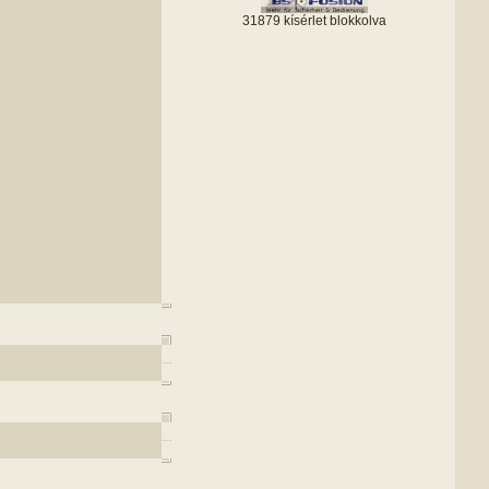
31879 kísérlet blokkolva