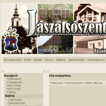
Községünkről
Hírek
Képtár
Fórum
Játékok
Apróhirdetés
Vendégkönyv
Navigáció
Kép megnyitása
Történelem
Címjegyzék
*
Albumok
>
Intézmények
>
Iődek otthona
Helyi Hírek
Helyi Sajtó
Cikkek
Galéria
- Látnivalók
- Intézmények