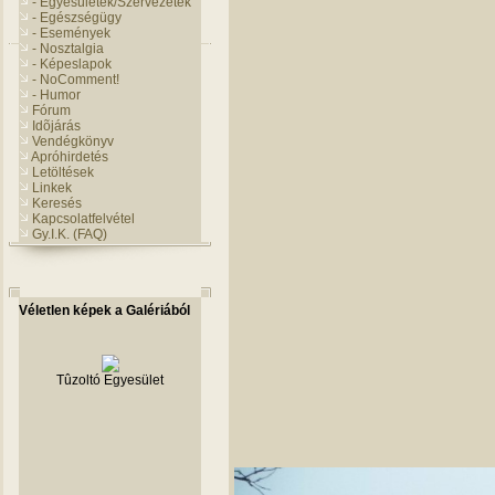
- Egyesületek/Szervezetek
- Egészségügy
- Események
- Nosztalgia
- Képeslapok
- NoComment!
- Humor
Fórum
Idõjárás
Vendégkönyv
Apróhirdetés
Letöltések
Linkek
Keresés
Kapcsolatfelvétel
Gy.I.K. (FAQ)
Véletlen képek a Galériából
Tûzoltó Egyesület