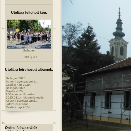
Utoljára feltöltött kép:
Ballagás.
+ több új kép
Utoljára létrehozott albumok:
Ballagás 2026.
Adventi gyertyagyújtá...
Családi nap 2025.
Ballagás 2025
Majális 2025
200 éves az Erzsébet ...
2025.03.14. Megemlékezés
Adventi gyertyagyújtá...
Játszótér átadás.
Családi nap 2024.
Online felhasználók