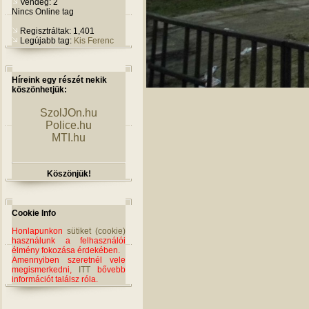
Vendég: 2
Nincs Online tag
Regisztráltak: 1,401
Legújabb tag:
Kis Ferenc
Híreink egy részét nekik
köszönhetjük:
SzolJOn.hu
Police.hu
MTI.hu
Köszönjük!
Cookie Info
Honlapunkon
sütiket (cookie)
használunk a felhasználói
élmény fokozása érdekében.
Amennyiben szeretnél vele
megismerkedni,
ITT
bővebb
információt találsz róla.