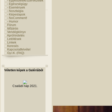
- Egyesületek/Szervezetek
- Egészségügy
- Események
- Nosztalgia
- Képeslapok
- NoComment!
- Humor
Fórum
Idõjárás
Vendégkönyv
Apróhirdetés
Letöltések
Linkek
Keresés
Kapcsolatfelvétel
Gy.I.K. (FAQ)
Véletlen képek a Galériából
Családi nap 2021.