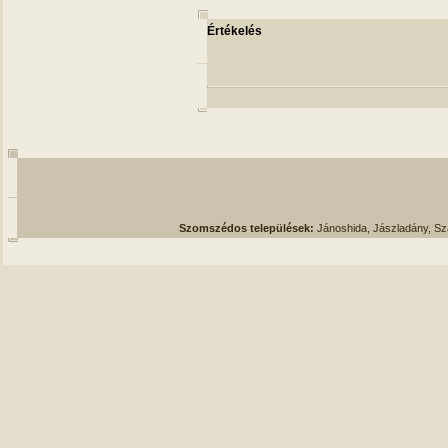
Értékelés
Szomszédos települések:
Jánoshida, Jászladány, S