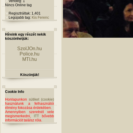
Vendég: 1
Nincs Online tag
Regisztráltak: 1,401
Legújabb tag:
Kis Ferenc
Híreink egy részét nekik
köszönhetjük:
SzolJOn.hu
Police.hu
MTI.hu
Köszönjük!
Cookie Info
Honlapunkon
sütiket (cookie)
használunk a felhasználói
élmény fokozása érdekében.
Amennyiben szeretnél vele
megismerkedni,
ITT
bővebb
információt találsz róla.