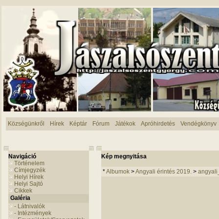
Községünkről
Hírek
Képtár
Fórum
Játékok
Apróhirdetés
Vendégkönyv
Navigáció
Kép megnyitása
Történelem
Címjegyzék
*
Albumok
>
Angyali érintés 2019.
>
angyali
Helyi Hírek
Helyi Sajtó
Cikkek
Galéria
- Látnivalók
- Intézmények