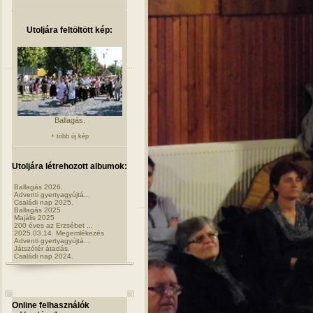
Utoljára feltöltött kép:
Ballagás.
+ több új kép
Utoljára létrehozott albumok:
Ballagás 2026.
Adventi gyertyagyújtá...
Családi nap 2025.
Ballagás 2025
Majális 2025
200 éves az Erzsébet ...
2025.03.14. Megemlékezés
Adventi gyertyagyújtá...
Játszótér átadás.
Családi nap 2024.
Online felhasználók