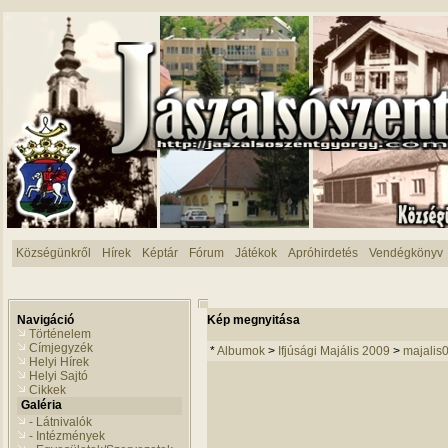
Községünkről
Hírek
Képtár
Fórum
Játékok
Apróhirdetés
Vendégkönyv
Navigáció
Kép megnyitása
Történelem
Címjegyzék
*
Albumok
>
Ifjúsági Majális 2009
>
majalis
Helyi Hírek
Helyi Sajtó
Cikkek
Galéria
- Látnivalók
- Intézmények