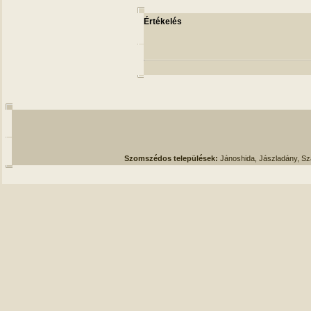
Értékelés
Szomszédos települések:
Jánoshida, Jászladány, S