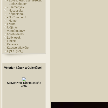
- Egyesületek/Szervezetek
- Egészségügy
- Események
- Nosztalgia
- Képeslapok
- NoComment!
- Humor
Fórum
Idõjárás
Vendégkönyv
Apróhirdetés
Letöltések
Linkek
Keresés
Kapcsolatfelvétel
Gy.I.K. (FAQ)
Véletlen képek a Galériából
Szilveszteri Táncmulatság
2009