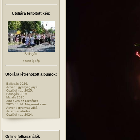
Utoljára feltöltött kép:
Ballagás.
+ több új kép
Utoljára létrehozott albumok:
Ballagás 2026.
Adventi gyertyagyújtá...
Családi nap 2025.
Ballagás 2025
Majális 2025
200 éves az Erzsébet ...
2025.03.14. Megemlékezés
Adventi gyertyagyújtá...
Játszótér átadás.
Családi nap 2024.
Online felhasználók