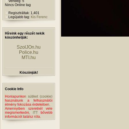
Vendég: 5
Nincs Online tag
Regisztráltak: 1,401
Legújabb tag:
Kis Ferenc
Híreink egy részét nekik
köszönhetjük:
SzolJOn.hu
Police.hu
MTI.hu
Köszönjük!
Cookie Info
Honlapunkon
sütiket (cookie)
használunk a felhasználói
élmény fokozása érdekében.
Amennyiben szeretnél vele
megismerkedni,
ITT
bővebb
információt találsz róla.