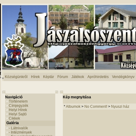
Községünkről
Hírek
Képtár
Fórum
Játékok
Apróhirdetés
Vendégkönyv
Navigáció
Kép megnyitása
Történelem
Címjegyzék
*
Albumok
>
No Comment!
>
Nyuszi ház
Helyi Hírek
Helyi Sajtó
Cikkek
Galéria
- Látnivalók
- Intézmények