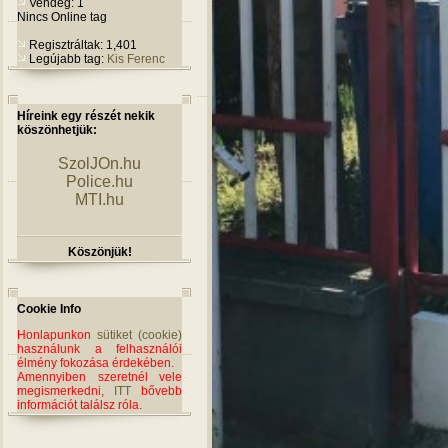
Vendég: 1
Nincs Online tag
Regisztráltak: 1,401
Legújabb tag:
Kis Ferenc
Híreink egy részét nekik
köszönhetjük:
SzolJOn.hu
Police.hu
MTI.hu
Köszönjük!
Cookie Info
Honlapunkon
sütiket (cookie)
használunk a felhasználói
élmény fokozása érdekében.
Amennyiben szeretnél vele
megismerkedni,
ITT
bővebb
információt találsz róla.