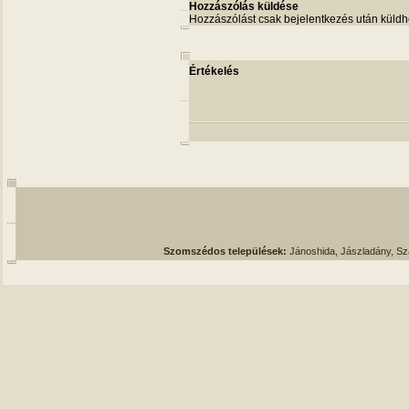
Hozzászólás küldése
Hozzászólást csak bejelentkezés után küldh
Értékelés
Szomszédos települések:
Jánoshida, Jászladány, S