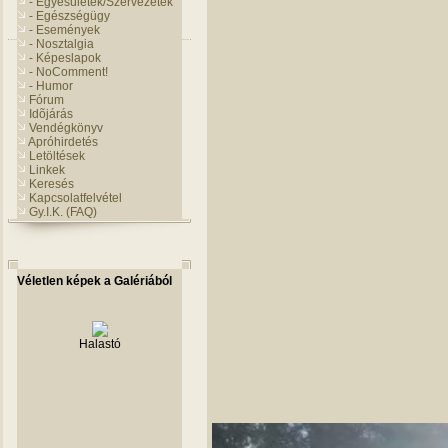
- Egyesületek/Szervezetek
- Egészségügy
- Események
- Nosztalgia
- Képeslapok
- NoComment!
- Humor
Fórum
Idõjárás
Vendégkönyv
Apróhirdetés
Letöltések
Linkek
Keresés
Kapcsolatfelvétel
Gy.I.K. (FAQ)
Véletlen képek a Galériából
Halastó