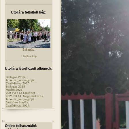
Utoljára feltöltött kép:
Ballagás.
+ több új kép
Utoljára létrehozott albumok:
Ballagás 2026.
Adventi gyertyagyújtá...
Családi nap 2025.
Ballagás 2025
Majális 2025
200 éves az Erzsébet ...
2025.03.14. Megemlékezés
Adventi gyertyagyújtá...
Játszótér átadás.
Családi nap 2024.
Online felhasználók