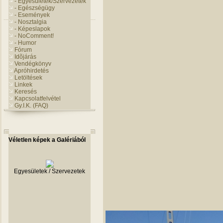
- Egyesületek/Szervezetek
- Egészségügy
- Események
- Nosztalgia
- Képeslapok
- NoComment!
- Humor
Fórum
Idõjárás
Vendégkönyv
Apróhirdetés
Letöltések
Linkek
Keresés
Kapcsolatfelvétel
Gy.I.K. (FAQ)
Véletlen képek a Galériából
Egyesületek / Szervezetek