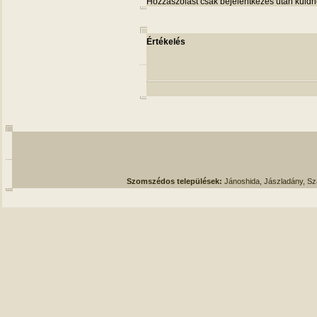
Hozzászólást csak bejelentkezés után küldh
Értékelés
Szomszédos települések:
Jánoshida, Jászladány, S