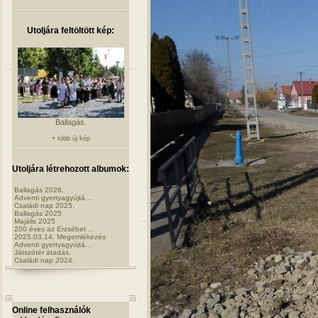
Utoljára feltöltött kép:
Ballagás.
+ több új kép
Utoljára létrehozott albumok:
Ballagás 2026.
Adventi gyertyagyújtá...
Családi nap 2025.
Ballagás 2025
Majális 2025
200 éves az Erzsébet ...
2025.03.14. Megemlékezés
Adventi gyertyagyújtá...
Játszótér átadás.
Családi nap 2024.
Online felhasználók