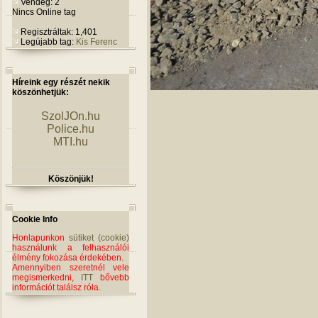
Vendég: 2
Nincs Online tag
Regisztráltak: 1,401
Legújabb tag:
Kis Ferenc
Híreink egy részét nekik
köszönhetjük:
SzolJOn.hu
Police.hu
MTI.hu
Köszönjük!
Cookie Info
Honlapunkon
sütiket (cookie)
használunk a felhasználói
élmény fokozása érdekében.
Amennyiben szeretnél vele
megismerkedni,
ITT
bővebb
információt találsz róla.