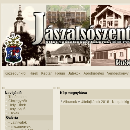
Községünkről
Hírek
Képtár
Fórum
Játékok
Apróhirdetés
Vendégkönyv
Navigáció
Kép megnyitása
Történelem
Címjegyzék
*
Albumok
>
Útfelújítások 2018 - Napjainkig.
Helyi Hírek
Helyi Sajtó
Cikkek
Galéria
- Látnivalók
- Intézmények