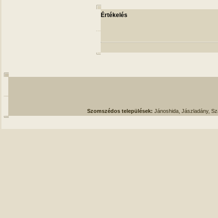
Értékelés
Szomszédos települések:
Jánoshida, Jászladány, S