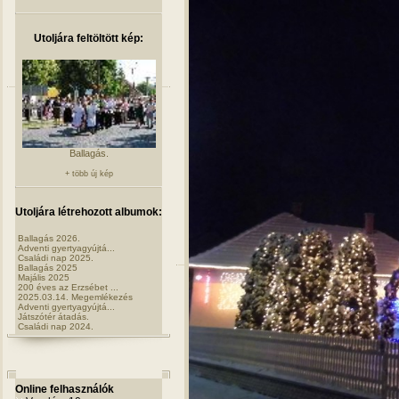
Utoljára feltöltött kép:
Ballagás.
+ több új kép
Utoljára létrehozott albumok:
Ballagás 2026.
Adventi gyertyagyújtá...
Családi nap 2025.
Ballagás 2025
Majális 2025
200 éves az Erzsébet ...
2025.03.14. Megemlékezés
Adventi gyertyagyújtá...
Játszótér átadás.
Családi nap 2024.
Online felhasználók