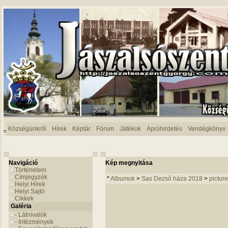
Községünkről
Hírek
Képtár
Fórum
Játékok
Apróhirdetés
Vendégkönyv
Navigáció
Kép megnyitása
Történelem
Címjegyzék
*
Albumok
>
Sas Dezső háza 2018
>
pictur
Helyi Hírek
Helyi Sajtó
Cikkek
Galéria
- Látnivalók
- Intézmények