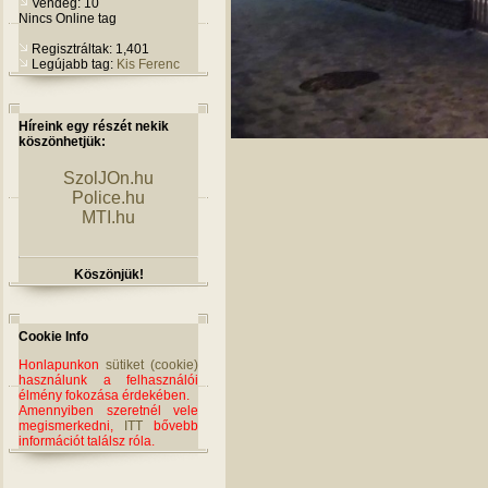
Vendég: 10
Nincs Online tag
Regisztráltak: 1,401
Legújabb tag:
Kis Ferenc
Híreink egy részét nekik
köszönhetjük:
SzolJOn.hu
Police.hu
MTI.hu
Köszönjük!
Cookie Info
Honlapunkon
sütiket (cookie)
használunk a felhasználói
élmény fokozása érdekében.
Amennyiben szeretnél vele
megismerkedni,
ITT
bővebb
információt találsz róla.