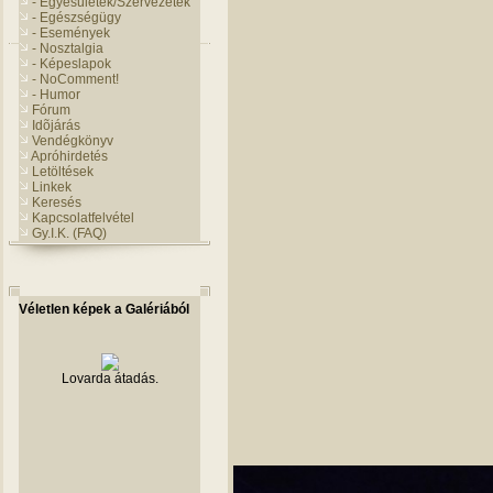
- Egyesületek/Szervezetek
- Egészségügy
- Események
- Nosztalgia
- Képeslapok
- NoComment!
- Humor
Fórum
Idõjárás
Vendégkönyv
Apróhirdetés
Letöltések
Linkek
Keresés
Kapcsolatfelvétel
Gy.I.K. (FAQ)
Véletlen képek a Galériából
Lovarda átadás.