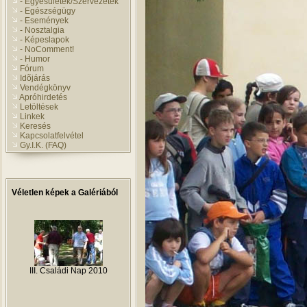
- Egyesületek/Szervezetek
- Egészségügy
- Események
- Nosztalgia
- Képeslapok
- NoComment!
- Humor
Fórum
Idõjárás
Vendégkönyv
Apróhirdetés
Letöltések
Linkek
Keresés
Kapcsolatfelvétel
Gy.I.K. (FAQ)
Véletlen képek a Galériából
III. Családi Nap 2010