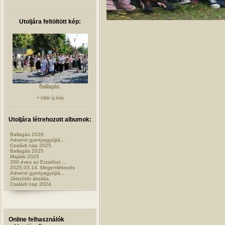
Utoljára feltöltött kép:
Ballagás.
+ több új kép
Utoljára létrehozott albumok:
Ballagás 2026.
Adventi gyertyagyújtá...
Családi nap 2025.
Ballagás 2025
Majális 2025
200 éves az Erzsébet ...
2025.03.14. Megemlékezés
Adventi gyertyagyújtá...
Játszótér átadás.
Családi nap 2024.
Online felhasználók