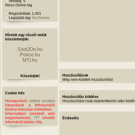
Vendég: 5
Nincs Online tag
Regisztráltak: 1,401
Legújabb tag:
Kis Ferenc
Híreink egy részét nekik
köszönhetjük:
SzolJOn.hu
Police.hu
MTI.hu
Hozzászólások
Köszönjük!
Még nem küldtek hozzászólást
Cookie Info
Hozzászólás küldése
Honlapunkon
sütiket (cookie)
Hozzászólást csak bejelentkezés után küldh
használunk a felhasználói
élmény fokozása érdekében.
Amennyiben szeretnél vele
megismerkedni,
ITT
bővebb
Értékelés
információt találsz róla.