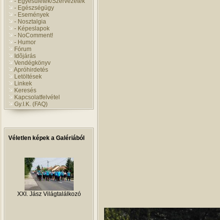
- Egyesületek/Szervezetek
- Egészségügy
- Események
- Nosztalgia
- Képeslapok
- NoComment!
- Humor
Fórum
Idõjárás
Vendégkönyv
Apróhirdetés
Letöltések
Linkek
Keresés
Kapcsolatfelvétel
Gy.I.K. (FAQ)
Véletlen képek a Galériából
XXI. Jász Világtalálkozó