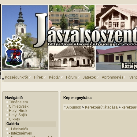
Községünkről
Hírek
Képtár
Fórum
Játékok
Apróhirdetés
Ven
Navigáció
Kép megnyitása
Történelem
Címjegyzék
*
Albumok
>
Kerékpárút átadása
>
kerekpar
Helyi Hírek
Helyi Sajtó
Cikkek
Galéria
- Látnivalók
- Intézmények