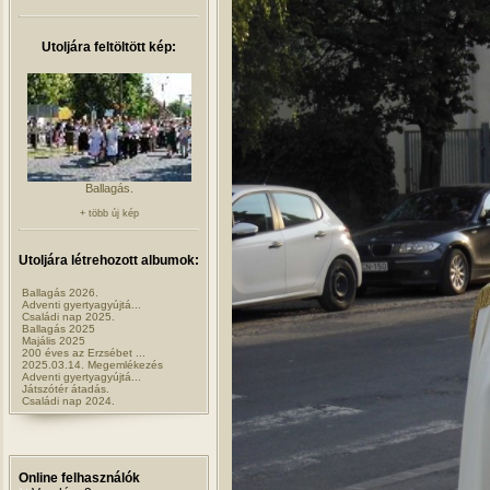
Utoljára feltöltött kép:
Ballagás.
+ több új kép
Utoljára létrehozott albumok:
Ballagás 2026.
Adventi gyertyagyújtá...
Családi nap 2025.
Ballagás 2025
Majális 2025
200 éves az Erzsébet ...
2025.03.14. Megemlékezés
Adventi gyertyagyújtá...
Játszótér átadás.
Családi nap 2024.
Online felhasználók