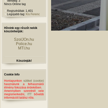
Vendég: 3
Nincs Online tag
Regisztráltak: 1,401
Legújabb tag:
Kis Ferenc
Híreink egy részét nekik
köszönhetjük:
SzolJOn.hu
Police.hu
MTI.hu
Köszönjük!
Cookie Info
Honlapunkon
sütiket (cookie)
használunk a felhasználói
élmény fokozása érdekében.
Amennyiben szeretnél vele
megismerkedni,
ITT
bővebb
információt találsz róla.