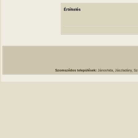
Értékelés
Szomszédos települések:
Jánoshida, Jászladány, S