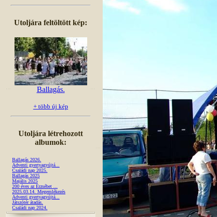
Utoljára feltöltött kép:
Ballagás.
+ több új kép
Utoljára létrehozott
albumok:
Ballagás 2026.
Adventi gyertyagyújtá...
Családi nap 2025.
Ballagás 2025
Majális 2025
200 éves az Erzsébet ...
2025.03.14. Megemlékezés
Adventi gyertyagyújtá...
Játszótér átadás.
Családi nap 2024.