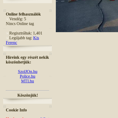
Online felhasználók
Vendég: 5
Nincs Online tag
Regisztráltak: 1,401
Legújabb tag:
Kis
Ferenc
Híreink egy részét nekik
köszönhetjük:
SzolJOn.hu
Police.hu
MTI.hu
Köszönjük!
Cookie Info