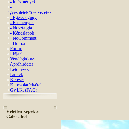
- Intézmények
-
Egyesületek/Szervezetek
- Egészségügy
- Események
- Nosztalgia
- Képeslapok
- NoComment!
- Humor
Fórum
Idõjárás
Vendégkönyv
Apróhirdetés
Letöltések
Linkek
Keresés
Kapcsolatfelvétel
Gy.I.K. (FAQ)
Véletlen képek a
Galériából