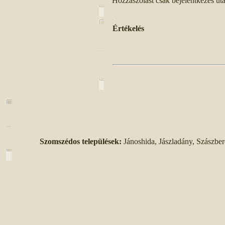
Hozzászólást csak bejelentkezés ut
Értékelés
Szomszédos települések:
Jánoshida, Jászladány, Szászber