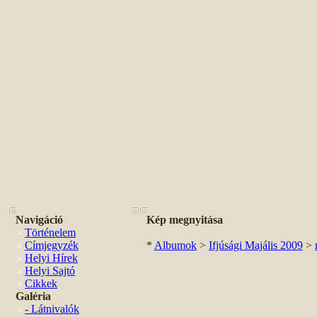
Navigáció
Kép megnyitása
Történelem
Címjegyzék
*
Albumok
>
Ifjúsági Majális 2009
>
Helyi Hírek
Helyi Sajtó
Cikkek
Galéria
- Látnivalók