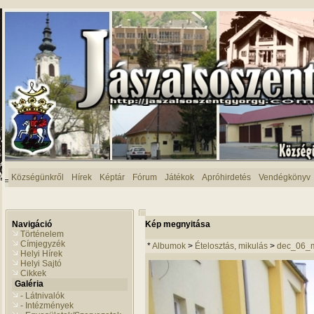
Községünkről
Hírek
Képtár
Fórum
Játékok
Apróhirdetés
Vendégkönyv
Navigáció
Kép megnyitása
Történelem
Címjegyzék
*
Albumok
>
Ételosztás, mikulás
>
dec_06_m
Helyi Hírek
Helyi Sajtó
Cikkek
Galéria
- Látnivalók
- Intézmények