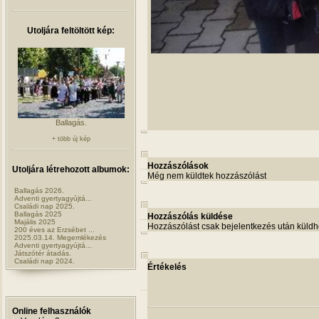
Utoljára feltöltött kép:
Ballagás.
+ több új kép
Hozzászólások
Utoljára létrehozott albumok:
Még nem küldtek hozzászólást
Ballagás 2026.
Adventi gyertyagyújtá...
Családi nap 2025.
Ballagás 2025
Hozzászólás küldése
Majális 2025
Hozzászólást csak bejelentkezés után küldh
200 éves az Erzsébet ...
2025.03.14. Megemlékezés
Adventi gyertyagyújtá...
Játszótér átadás.
Családi nap 2024.
Értékelés
Online felhasználók