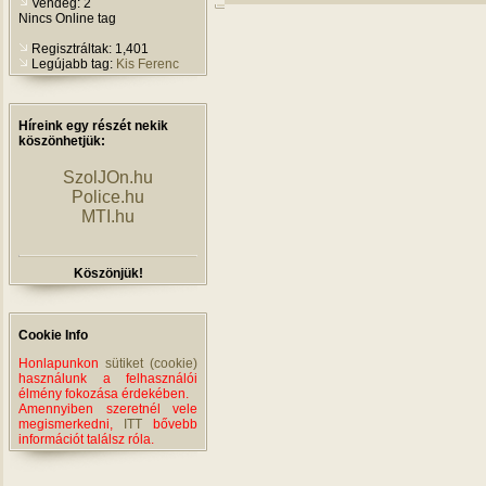
Vendég: 2
Nincs Online tag
Regisztráltak: 1,401
Legújabb tag:
Kis Ferenc
Híreink egy részét nekik
köszönhetjük:
SzolJOn.hu
Police.hu
MTI.hu
Köszönjük!
Cookie Info
Honlapunkon
sütiket (cookie)
használunk a felhasználói
élmény fokozása érdekében.
Amennyiben szeretnél vele
megismerkedni,
ITT
bővebb
információt találsz róla.