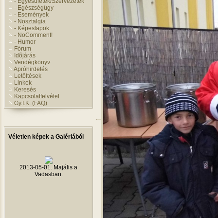
- Egyesületek/Szervezetek
- Egészségügy
- Események
- Nosztalgia
- Képeslapok
- NoComment!
- Humor
Fórum
Idõjárás
Vendégkönyv
Apróhirdetés
Letöltések
Linkek
Keresés
Kapcsolatfelvétel
Gy.I.K. (FAQ)
Véletlen képek a Galériából
2013-05-01. Majális a
Vadasban.