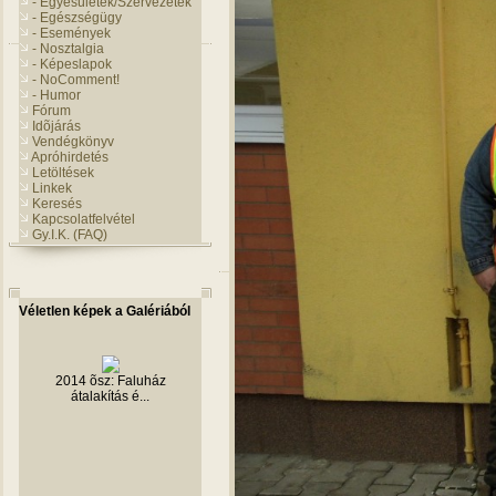
- Egyesületek/Szervezetek
- Egészségügy
- Események
- Nosztalgia
- Képeslapok
- NoComment!
- Humor
Fórum
Idõjárás
Vendégkönyv
Apróhirdetés
Letöltések
Linkek
Keresés
Kapcsolatfelvétel
Gy.I.K. (FAQ)
Véletlen képek a Galériából
2014 õsz: Faluház
átalakítás é...