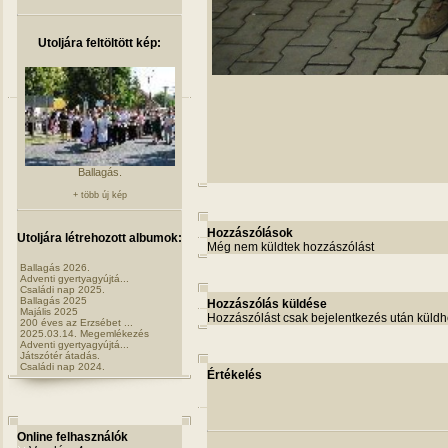
Utoljára feltöltött kép:
Ballagás.
+ több új kép
Hozzászólások
Utoljára létrehozott albumok:
Még nem küldtek hozzászólást
Ballagás 2026.
Adventi gyertyagyújtá...
Családi nap 2025.
Ballagás 2025
Hozzászólás küldése
Majális 2025
Hozzászólást csak bejelentkezés után küldh
200 éves az Erzsébet ...
2025.03.14. Megemlékezés
Adventi gyertyagyújtá...
Játszótér átadás.
Családi nap 2024.
Értékelés
Online felhasználók