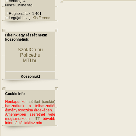
Vendég: 4
Nincs Online tag
Regisztráltak: 1,401
Legújabb tag:
Kis Ferenc
Híreink egy részét nekik
köszönhetjük:
SzolJOn.hu
Police.hu
MTI.hu
Köszönjük!
Cookie Info
Honlapunkon
sütiket (cookie)
használunk a felhasználói
élmény fokozása érdekében.
Amennyiben szeretnél vele
megismerkedni,
ITT
bővebb
információt találsz róla.