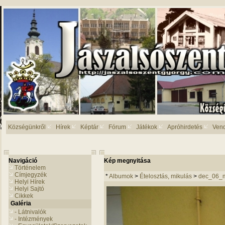
Községünkről
Hírek
Képtár
Fórum
Játékok
Apróhirdetés
Ven
Navigáció
Kép megnyitása
Történelem
Címjegyzék
*
Albumok
>
Ételosztás, mikulás
>
dec_06_m
Helyi Hírek
Helyi Sajtó
Cikkek
Galéria
- Látnivalók
- Intézmények