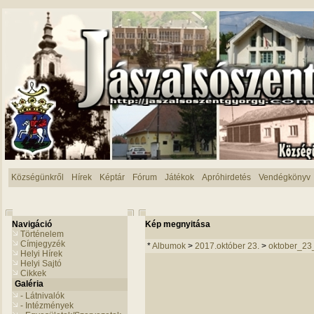
Községünkről
Hírek
Képtár
Fórum
Játékok
Apróhirdetés
Vendégkönyv
Navigáció
Kép megnyitása
Történelem
Címjegyzék
*
Albumok
>
2017.október 23.
>
oktober_23
Helyi Hírek
Helyi Sajtó
Cikkek
Galéria
- Látnivalók
- Intézmények