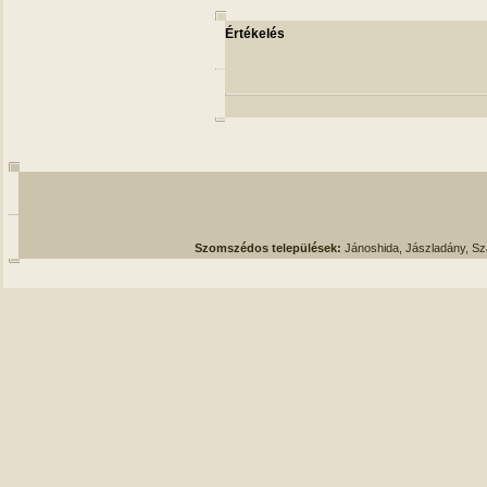
Értékelés
Szomszédos települések:
Jánoshida, Jászladány, S