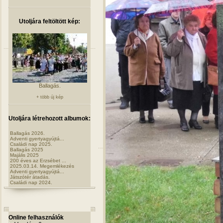
Utoljára feltöltött kép:
Ballagás.
+ több új kép
Utoljára létrehozott albumok:
Ballagás 2026.
Adventi gyertyagyújtá...
Családi nap 2025.
Ballagás 2025
Majális 2025
200 éves az Erzsébet ...
2025.03.14. Megemlékezés
Adventi gyertyagyújtá...
Játszótér átadás.
Családi nap 2024.
Online felhasználók