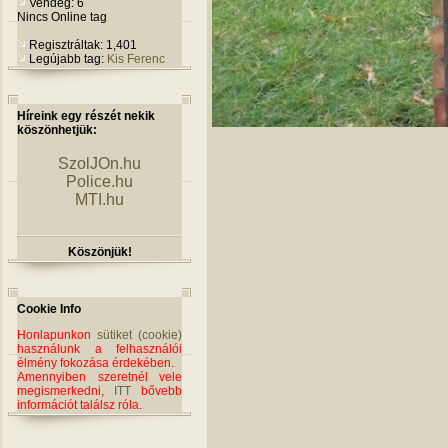
Vendég: 6
Nincs Online tag
Regisztráltak: 1,401
Legújabb tag:
Kis Ferenc
Híreink egy részét nekik
köszönhetjük:
SzolJOn.hu
Police.hu
MTI.hu
Köszönjük!
Cookie Info
Honlapunkon
sütiket (cookie)
használunk a felhasználói
élmény fokozása érdekében.
Amennyiben szeretnél vele
megismerkedni,
ITT
bővebb
információt találsz róla.