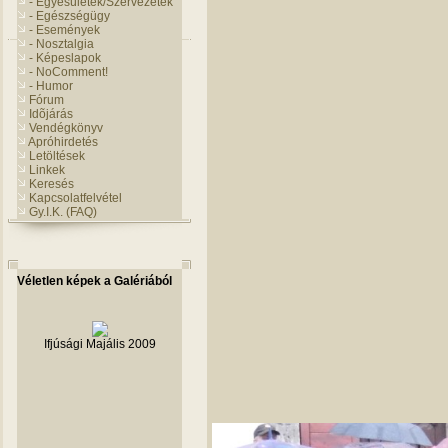
- Egyesületek/Szervezetek
- Egészségügy
- Események
- Nosztalgia
- Képeslapok
- NoComment!
- Humor
Fórum
Idõjárás
Vendégkönyv
Apróhirdetés
Letöltések
Linkek
Keresés
Kapcsolatfelvétel
Gy.I.K. (FAQ)
Véletlen képek a Galériából
Ifjúsági Majális 2009