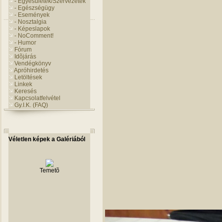
- Egyesületek/Szervezetek
- Egészségügy
- Események
- Nosztalgia
- Képeslapok
- NoComment!
- Humor
Fórum
Idõjárás
Vendégkönyv
Apróhirdetés
Letöltések
Linkek
Keresés
Kapcsolatfelvétel
Gy.I.K. (FAQ)
Véletlen képek a Galériából
Temetõ