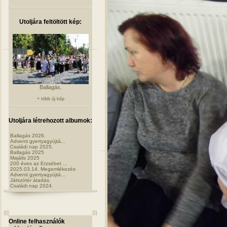
Utoljára feltöltött kép:
Ballagás.
+ több új kép
Utoljára létrehozott albumok:
Ballagás 2026.
Adventi gyertyagyújtá...
Családi nap 2025.
Ballagás 2025
Majális 2025
200 éves az Erzsébet ...
2025.03.14. Megemlékezés
Adventi gyertyagyújtá...
Játszótér átadás.
Családi nap 2024.
Online felhasználók