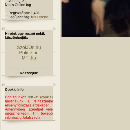
Vendég: 3
Nincs Online tag
Regisztráltak: 1,401
Legújabb tag:
Kis Ferenc
Híreink egy részét nekik
köszönhetjük:
SzolJOn.hu
Police.hu
MTI.hu
Köszönjük!
Cookie Info
Honlapunkon
sütiket (cookie)
használunk a felhasználói
élmény fokozása érdekében.
Amennyiben szeretnél vele
megismerkedni,
ITT
bővebb
információt találsz róla.