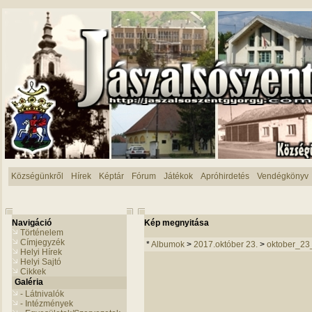
Községünkről
Hírek
Képtár
Fórum
Játékok
Apróhirdetés
Vendégkönyv
Navigáció
Kép megnyitása
Történelem
Címjegyzék
*
Albumok
>
2017.október 23.
>
oktober_23
Helyi Hírek
Helyi Sajtó
Cikkek
Galéria
- Látnivalók
- Intézmények