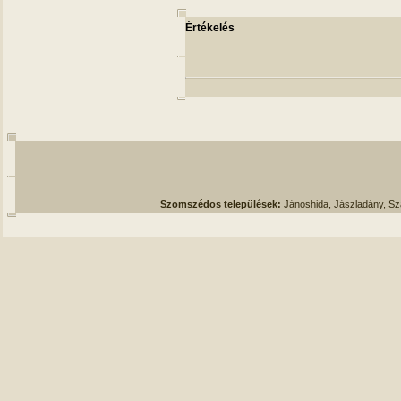
Értékelés
Szomszédos települések:
Jánoshida, Jászladány, S