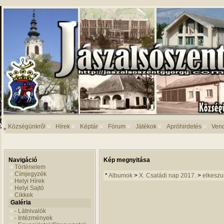
Községünkről
Hírek
Képtár
Fórum
Játékok
Apróhirdetés
Ven
Navigáció
Kép megnyitása
Történelem
Címjegyzék
*
Albumok
>
X. Családi nap 2017.
>
elkeszu
Helyi Hírek
Helyi Sajtó
Cikkek
Galéria
- Látnivalók
- Intézmények