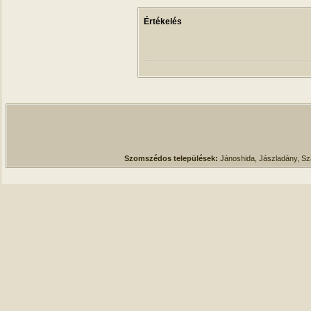
Értékelés
Szomszédos települések:
Jánoshida, Jászladány, S