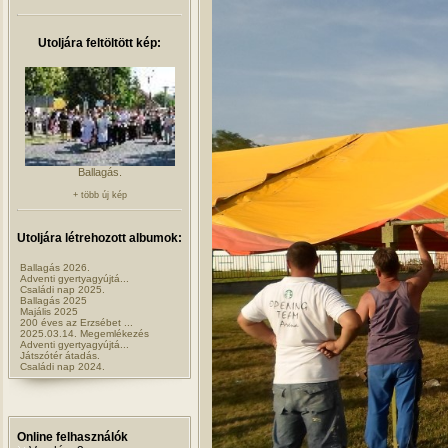
Utoljára feltöltött kép:
Ballagás.
+ több új kép
Utoljára létrehozott albumok:
Ballagás 2026.
Adventi gyertyagyújtá...
Családi nap 2025.
Ballagás 2025
Majális 2025
200 éves az Erzsébet ...
2025.03.14. Megemlékezés
Adventi gyertyagyújtá...
Játszótér átadás.
Családi nap 2024.
Online felhasználók