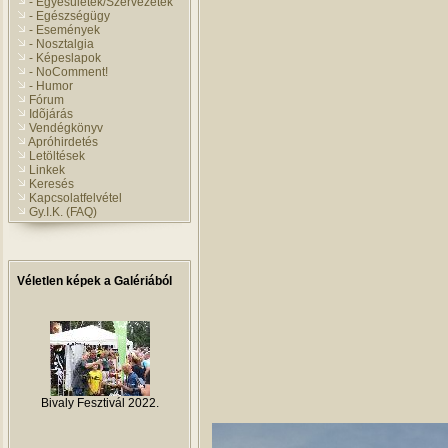
- Egyesületek/Szervezetek
- Egészségügy
- Események
- Nosztalgia
- Képeslapok
- NoComment!
- Humor
Fórum
Idõjárás
Vendégkönyv
Apróhirdetés
Letöltések
Linkek
Keresés
Kapcsolatfelvétel
Gy.I.K. (FAQ)
Véletlen képek a Galériából
Bivaly Fesztivál 2022.