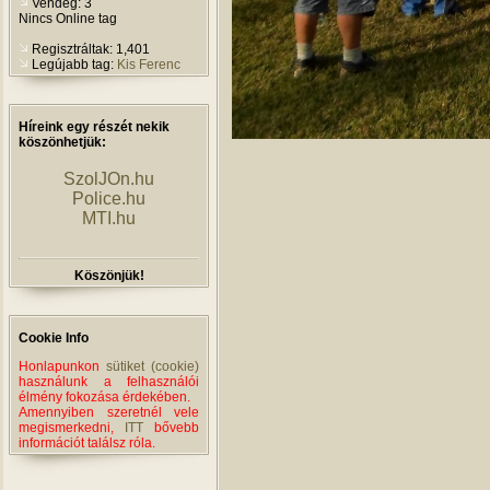
Vendég: 3
Nincs Online tag
Regisztráltak: 1,401
Legújabb tag:
Kis Ferenc
Híreink egy részét nekik
köszönhetjük:
SzolJOn.hu
Police.hu
MTI.hu
Köszönjük!
Cookie Info
Honlapunkon
sütiket (cookie)
használunk a felhasználói
élmény fokozása érdekében.
Amennyiben szeretnél vele
megismerkedni,
ITT
bővebb
információt találsz róla.