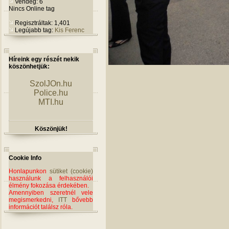
Vendég: 6
Nincs Online tag
Regisztráltak: 1,401
Legújabb tag:
Kis Ferenc
Híreink egy részét nekik
köszönhetjük:
SzolJOn.hu
Police.hu
MTI.hu
Köszönjük!
Cookie Info
Honlapunkon
sütiket (cookie)
használunk a felhasználói
élmény fokozása érdekében.
Amennyiben szeretnél vele
megismerkedni,
ITT
bővebb
információt találsz róla.