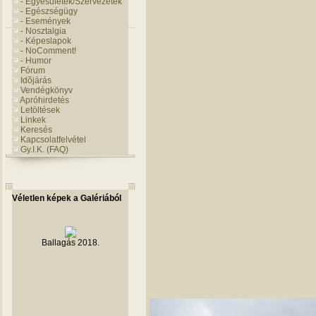
- Egyesületek/Szervezetek
- Egészségügy
- Események
- Nosztalgia
- Képeslapok
- NoComment!
- Humor
Fórum
Idõjárás
Vendégkönyv
Apróhirdetés
Letöltések
Linkek
Keresés
Kapcsolatfelvétel
Gy.I.K. (FAQ)
Véletlen képek a Galériából
Ballagás 2018.