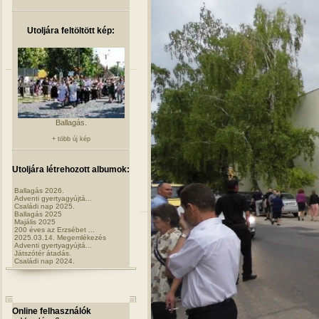
Utoljára feltöltött kép:
Ballagás.
+ több új kép
Utoljára létrehozott albumok:
Ballagás 2026.
Adventi gyertyagyújtá...
Családi nap 2025.
Ballagás 2025
Majális 2025
200 éves az Erzsébet ...
2025.03.14. Megemlékezés
Adventi gyertyagyújtá...
Játszótér átadás.
Családi nap 2024.
Online felhasználók