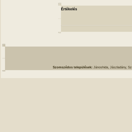
Értékelés
Szomszédos települések:
Jánoshida, Jászladány, S