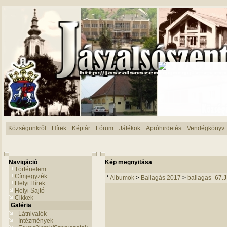
Községünkről
Hírek
Képtár
Fórum
Játékok
Apróhirdetés
Vendégkönyv
Navigáció
Kép megnyitása
Történelem
Címjegyzék
*
Albumok
>
Ballagás 2017
>
ballagas_67.
Helyi Hírek
Helyi Sajtó
Cikkek
Galéria
- Látnivalók
- Intézmények