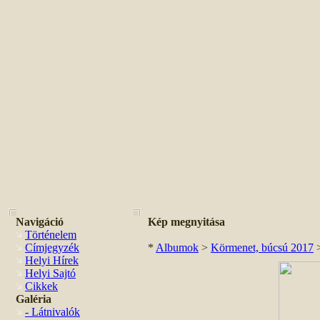
Navigáció
Kép megnyitása
Történelem
Címjegyzék
*
Albumok
>
Körmenet, búcsú 2017
Helyi Hírek
Helyi Sajtó
Cikkek
Galéria
- Látnivalók