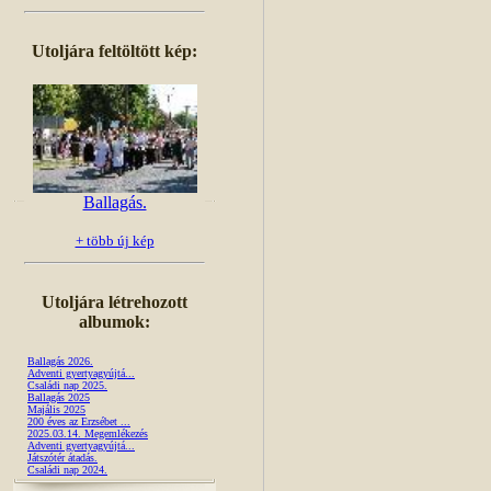
Utoljára feltöltött kép:
Ballagás.
+ több új kép
Utoljára létrehozott
albumok:
Ballagás 2026.
Adventi gyertyagyújtá...
Családi nap 2025.
Ballagás 2025
Majális 2025
200 éves az Erzsébet ...
2025.03.14. Megemlékezés
Adventi gyertyagyújtá...
Játszótér átadás.
Családi nap 2024.