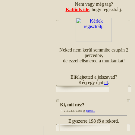
Nem vagy még tag?
Kattints ide
, hogy regisztrálj.
Neked nem kerül semmibe csupán 2
percedbe,
de ezzel elismered a munkánkat!
Elfelejtetted a jelszavad?
Kérj egy újat
itt
.
Ki, mit néz?
216.73.216.xxx @
photo...
Egyszerre 198 fő a rekord.