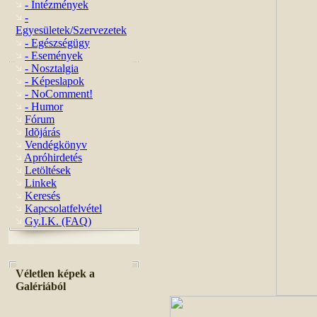
- Intézmények
-
Egyesületek/Szervezetek
- Egészségügy
- Események
- Nosztalgia
- Képeslapok
- NoComment!
- Humor
Fórum
Idõjárás
Vendégkönyv
Apróhirdetés
Letöltések
Linkek
Keresés
Kapcsolatfelvétel
Gy.I.K. (FAQ)
Véletlen képek a
Galériából