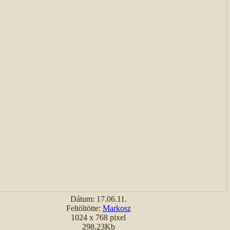
Dátum: 17.06.11.
Feltöltötte:
Markosz
1024 x 768 pixel
298.23Kb