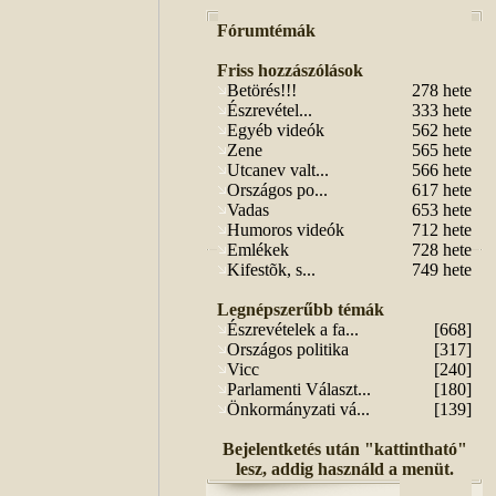
Fórumtémák
Friss hozzászólások
Betörés!!!
278 hete
Észrevétel...
333 hete
Egyéb videók
562 hete
Zene
565 hete
Utcanev valt...
566 hete
Országos po...
617 hete
Vadas
653 hete
Humoros videók
712 hete
Emlékek
728 hete
Kifestõk, s...
749 hete
Legnépszerűbb témák
Észrevételek a fa...
[668]
Országos politika
[317]
Vicc
[240]
Parlamenti Választ...
[180]
Önkormányzati vá...
[139]
Bejelentketés után "kattintható"
lesz, addig használd a menüt.