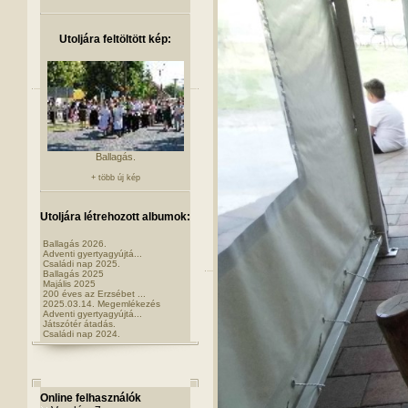
Utoljára feltöltött kép:
Ballagás.
+ több új kép
Utoljára létrehozott albumok:
Ballagás 2026.
Adventi gyertyagyújtá...
Családi nap 2025.
Ballagás 2025
Majális 2025
200 éves az Erzsébet ...
2025.03.14. Megemlékezés
Adventi gyertyagyújtá...
Játszótér átadás.
Családi nap 2024.
Online felhasználók