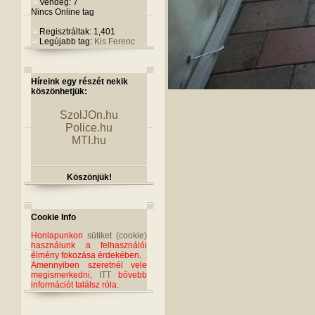
Vendég: 7
Nincs Online tag
Regisztráltak: 1,401
Legújabb tag:
Kis Ferenc
Híreink egy részét nekik
köszönhetjük:
SzolJOn.hu
Police.hu
MTI.hu
Köszönjük!
Cookie Info
Honlapunkon
sütiket (cookie)
használunk a felhasználói
élmény fokozása érdekében.
Amennyiben szeretnél vele
megismerkedni,
ITT
bővebb
információt találsz róla.