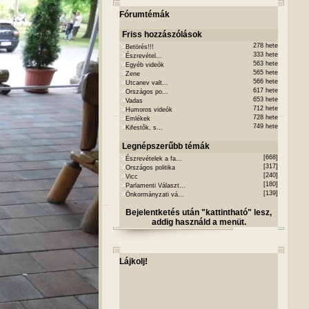
Fórumtémák
Friss hozzászólások
278 hete
Betörés!!!
333 hete
Észrevétel...
563 hete
Egyéb videók
565 hete
Zene
566 hete
Utcanev valt...
617 hete
Országos po...
653 hete
Vadas
712 hete
Humoros videók
728 hete
Emlékek
749 hete
Kifestõk, s...
Legnépszerűbb témák
[668]
Észrevételek a fa...
[317]
Országos politika
[240]
Vicc
[180]
Parlamenti Választ...
[139]
Önkormányzati vá...
Bejelentketés után "kattintható" lesz,
addig használd a menüt.
Lájkolj!