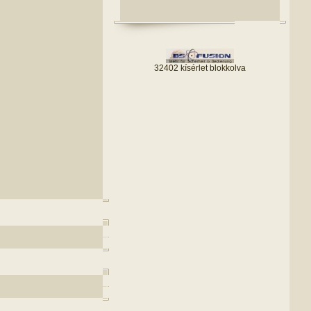
32402 kísérlet blokkolva