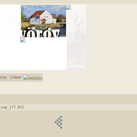
önyv
Linkek
Időjárás
r_nap_177.JPG