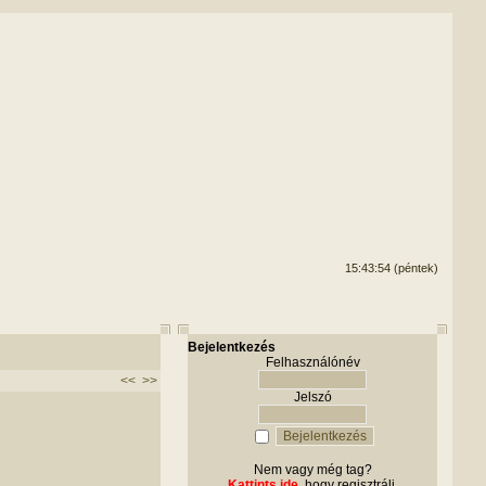
15:43:54 (péntek)
Bejelentkezés
Felhasználónév
<<
>>
Jelszó
Nem vagy még tag?
Kattints ide
, hogy regisztrálj.