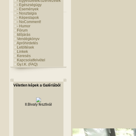
- Egyesületek/Szervezetek
- Egészségügy
- Események
- Nosztalgia
- Képeslapok
- NoComment!
- Humor
Fórum
Idõjárás
Vendégkönyv
Apróhirdetés
Letöltések
Linkek
Keresés
Kapcsolatfelvétel
Gy.I.K. (FAQ)
Véletlen képek a Galériából
II.Bivaly fesztivál