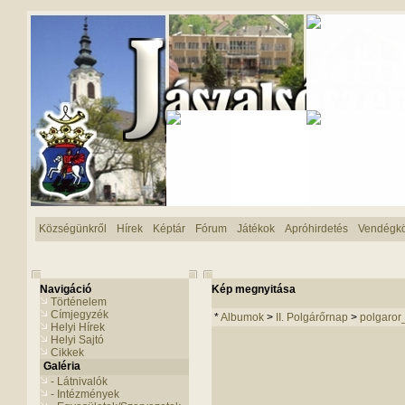
Községünkről
Hírek
Képtár
Fórum
Játékok
Apróhirdetés
Vendégk
Navigáció
Kép megnyitása
Történelem
Címjegyzék
*
Albumok
>
II. Polgárőrnap
>
polgaro
Helyi Hírek
Helyi Sajtó
Cikkek
Galéria
- Látnivalók
- Intézmények