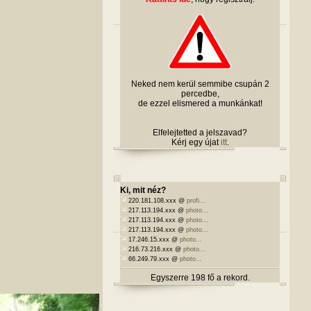
Neked nem kerül semmibe csupán 2
percedbe,
de ezzel elismered a munkánkat!
Elfelejtetted a jelszavad?
Kérj egy újat
itt
.
Ki, mit néz?
220.181.108.xxx @
profi...
217.113.194.xxx @
photo...
217.113.194.xxx @
photo...
217.113.194.xxx @
photo...
17.246.15.xxx @
photo...
216.73.216.xxx @
photo...
66.249.79.xxx @
photo...
Egyszerre 198 fő a rekord.