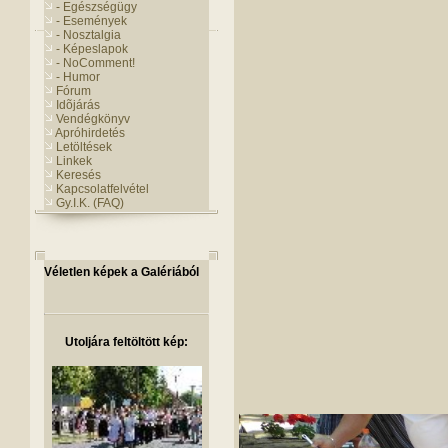
- Egészségügy
- Események
- Nosztalgia
- Képeslapok
- NoComment!
- Humor
Fórum
Idõjárás
Vendégkönyv
Apróhirdetés
Letöltések
Linkek
Keresés
Kapcsolatfelvétel
Gy.I.K. (FAQ)
Véletlen képek a Galériából
Utoljára feltöltött kép: