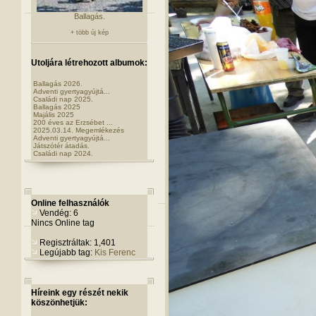
Ballagás.
+ több új kép
Utoljára létrehozott albumok:
Ballagás 2026.
Adventi gyertyagyújtá...
Családi nap 2025.
Ballagás 2025
Majális 2025
200 éves az Erzsébet ...
2025.03.14. Megemlékezés
Adventi gyertyagyújtá...
Játszótér átadás.
Családi nap 2024.
Online felhasználók
Vendég: 6
Nincs Online tag
Regisztráltak: 1,401
Legújabb tag:
Kis Ferenc
Híreink egy részét nekik
köszönhetjük: