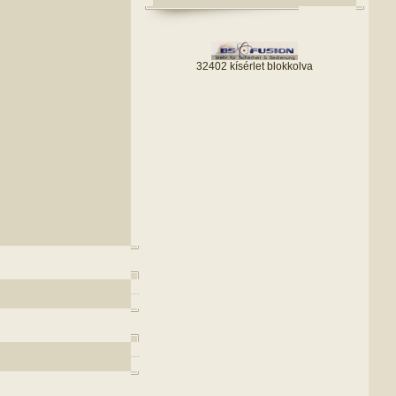
32402 kísérlet blokkolva