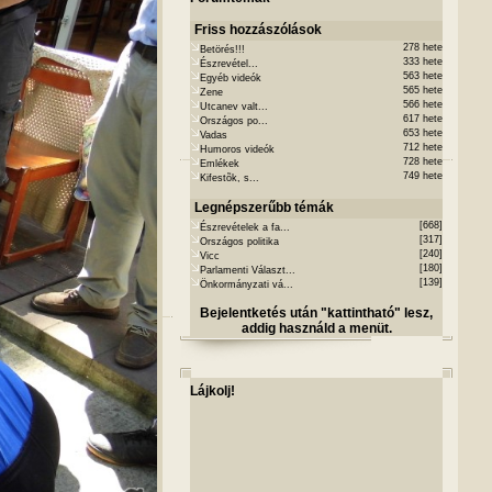
Friss hozzászólások
278 hete
Betörés!!!
333 hete
Észrevétel...
563 hete
Egyéb videók
565 hete
Zene
566 hete
Utcanev valt...
617 hete
Országos po...
653 hete
Vadas
712 hete
Humoros videók
728 hete
Emlékek
749 hete
Kifestõk, s...
Legnépszerűbb témák
[668]
Észrevételek a fa...
[317]
Országos politika
[240]
Vicc
[180]
Parlamenti Választ...
[139]
Önkormányzati vá...
Bejelentketés után "kattintható" lesz,
addig használd a menüt.
Lájkolj!