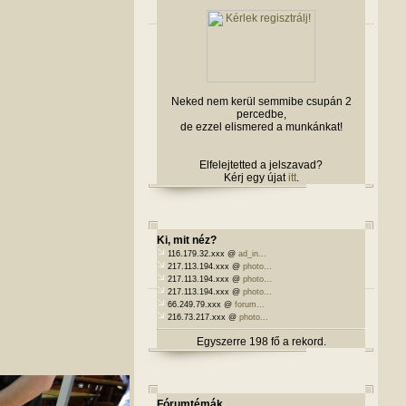
Neked nem kerül semmibe csupán 2
percedbe,
de ezzel elismered a munkánkat!
Elfelejtetted a jelszavad?
Kérj egy újat
itt
.
Ki, mit néz?
116.179.32.xxx @
ad_in...
217.113.194.xxx @
photo...
217.113.194.xxx @
photo...
217.113.194.xxx @
photo...
66.249.79.xxx @
forum...
216.73.217.xxx @
photo...
Egyszerre 198 fő a rekord.
Fórumtémák