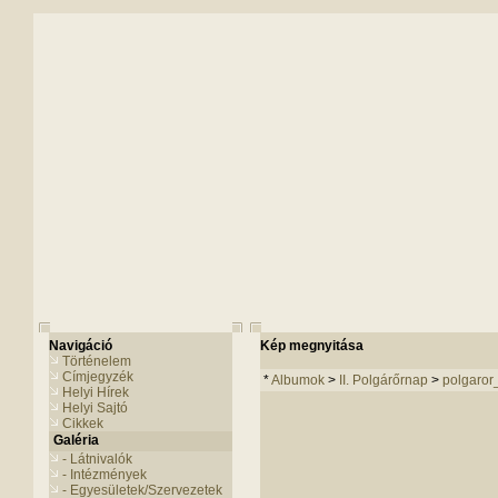
Navigáció
Kép megnyitása
Történelem
Címjegyzék
*
Albumok
>
II. Polgárőrnap
>
polgaro
Helyi Hírek
Helyi Sajtó
Cikkek
Galéria
- Látnivalók
- Intézmények
- Egyesületek/Szervezetek