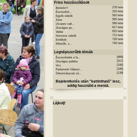
Friss hozzászólások
278 hete
Betörés!!!
333 hete
Észrevétel...
563 hete
Egyéb videók
565 hete
Zene
566 hete
Utcanev valt...
617 hete
Országos po...
653 hete
Vadas
713 hete
Humoros videók
728 hete
Emlékek
749 hete
Kifestõk, s...
Legnépszerűbb témák
[668]
Észrevételek a fa...
[317]
Országos politika
[240]
Vicc
[180]
Parlamenti Választ...
[139]
Önkormányzati vá...
Bejelentketés után "kattintható" lesz,
addig használd a menüt.
Lájkolj!