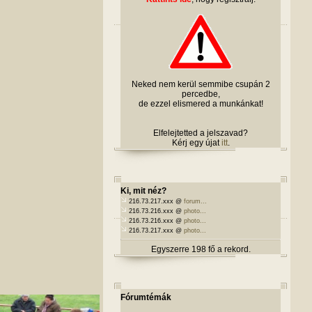
Neked nem kerül semmibe csupán 2
percedbe,
de ezzel elismered a munkánkat!
Elfelejtetted a jelszavad?
Kérj egy újat
itt
.
Ki, mit néz?
216.73.217.xxx @
forum...
216.73.216.xxx @
photo...
216.73.216.xxx @
photo...
216.73.217.xxx @
photo...
Egyszerre 198 fő a rekord.
Fórumtémák