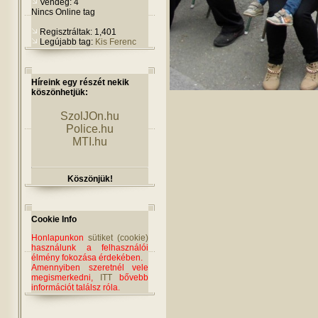
Vendég: 4
Nincs Online tag
Regisztráltak: 1,401
Legújabb tag:
Kis Ferenc
Híreink egy részét nekik
köszönhetjük:
SzolJOn.hu
Police.hu
MTI.hu
Köszönjük!
Cookie Info
Honlapunkon
sütiket (cookie)
használunk a felhasználói
élmény fokozása érdekében.
Amennyiben szeretnél vele
megismerkedni,
ITT
bővebb
információt találsz róla.