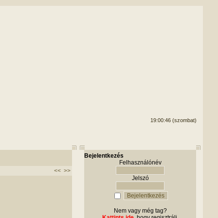
19:00:46 (szombat)
Bejelentkezés
Felhasználónév
<<
>>
Jelszó
Nem vagy még tag?
Kattints ide
, hogy regisztrálj.