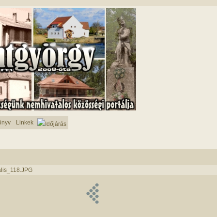
önyv
Linkek
Időjárás
lis_118.JPG