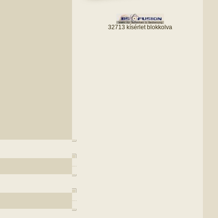
32713 kísérlet blokkolva