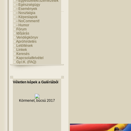
- Egyesületek/Szervezetek
- Egészségügy
- Események
- Nosztalgia
- Képeslapok
- NoComment!
- Humor
Fórum
Idõjárás
Vendégkönyv
Apróhirdetés
Letöltések
Linkek
Keresés
Kapcsolatfelvétel
Gy.I.K. (FAQ)
Véletlen képek a Galériából
Körmenet, búcsú 2017