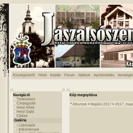
Községünkről
Hírek
Képtár
Fórum
Játékok
Apróhirdetés
Vendégk
Navigáció
Kép megnyitása
Történelem
Címjegyzék
*
Albumok
>
Majális 2017
>
2017_maja
Helyi Hírek
Helyi Sajtó
Cikkek
Galéria
- Látnivalók
- Intézmények