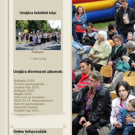
Utoljára feltöltött kép:
Ballagás.
+ több új kép
Utoljára létrehozott albumok:
Ballagás 2026.
Adventi gyertyagyújtá...
Családi nap 2025.
Ballagás 2025
Majális 2025
200 éves az Erzsébet ...
2025.03.14. Megemlékezés
Adventi gyertyagyújtá...
Játszótér átadás.
Családi nap 2024.
Online felhasználók