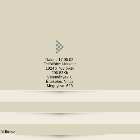
Dátum: 17.05.02.
Feltöltötte:
Markosz
1024 x 768 pixel
290.83Kb
Vélemények: 0
Értékelés: Nincs
Megnyitva: 628
küldhetsz