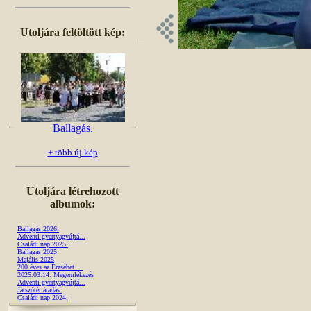
Utoljára feltöltött kép:
Ballagás.
+ több új kép
Utoljára létrehozott
albumok:
Ballagás 2026.
Adventi gyertyagyújtá...
Családi nap 2025.
Ballagás 2025
Majális 2025
200 éves az Erzsébet ...
2025.03.14. Megemlékezés
Adventi gyertyagyújtá...
Játszótér átadás.
Családi nap 2024.