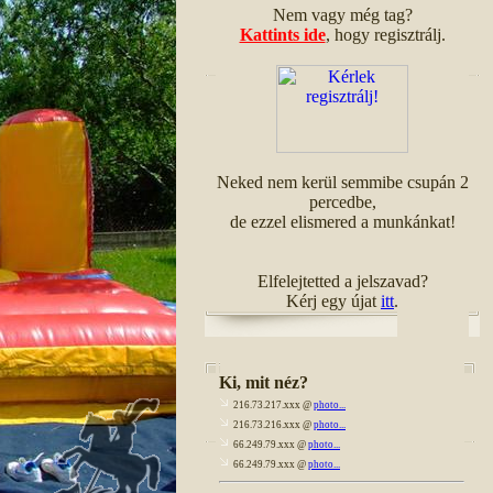
Nem vagy még tag?
Kattints ide
, hogy regisztrálj.
Neked nem kerül semmibe csupán 2
percedbe,
de ezzel elismered a munkánkat!
Elfelejtetted a jelszavad?
Kérj egy újat
itt
.
Ki, mit néz?
216.73.217.xxx @
photo...
216.73.216.xxx @
photo...
66.249.79.xxx @
photo...
66.249.79.xxx @
photo...