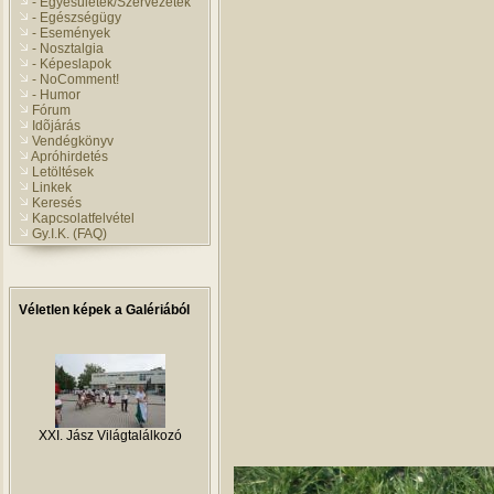
- Egyesületek/Szervezetek
- Egészségügy
- Események
- Nosztalgia
- Képeslapok
- NoComment!
- Humor
Fórum
Idõjárás
Vendégkönyv
Apróhirdetés
Letöltések
Linkek
Keresés
Kapcsolatfelvétel
Gy.I.K. (FAQ)
Véletlen képek a Galériából
XXI. Jász Világtalálkozó