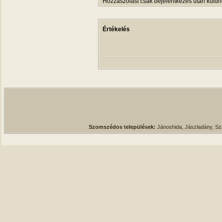
Hozzászólást csak bejelentkezés után küldh
Értékelés
Szomszédos települések:
Jánoshida, Jászladány, S