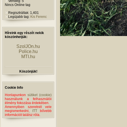
Vendég: 5
Nincs Online tag
Regisztráltak: 1,401
Legújabb tag:
Kis Ferenc
Híreink egy részét nekik
köszönhetjük:
SzolJOn.hu
Police.hu
MTI.hu
Köszönjük!
Cookie Info
Honlapunkon
sütiket (cookie)
használunk a felhasználói
élmény fokozása érdekében.
Amennyiben szeretnél vele
megismerkedni,
ITT
bővebb
információt találsz róla.