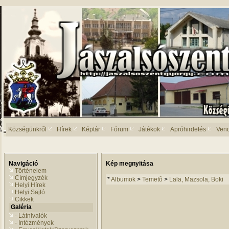
Községünkről
Hírek
Képtár
Fórum
Játékok
Apróhirdetés
Ven
Navigáció
Kép megnyitása
Történelem
Címjegyzék
*
Albumok
>
Temetõ
>
Lala, Mazsola, Boki
Helyi Hírek
Helyi Sajtó
Cikkek
Galéria
- Látnivalók
- Intézmények