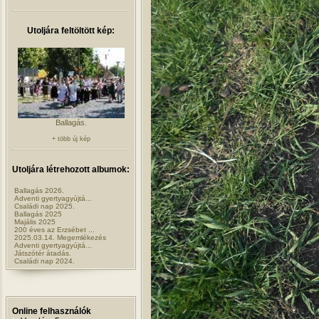
Utoljára feltöltött kép:
Ballagás.
+ több új kép
Utoljára létrehozott albumok:
Ballagás 2026.
Adventi gyertyagyújtá...
Családi nap 2025.
Ballagás 2025
Majális 2025
200 éves az Erzsébet ...
2025.03.14. Megemlékezés
Adventi gyertyagyújtá...
Játszótér átadás.
Családi nap 2024.
Online felhasználók