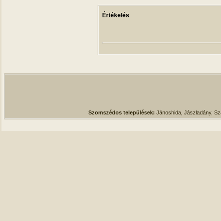
Értékelés
Szomszédos települések:
Jánoshida, Jászladány, S