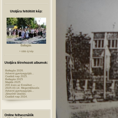
Utoljára feltöltött kép:
Ballagás.
+ több új kép
Utoljára létrehozott albumok:
Ballagás 2026.
Adventi gyertyagyújtá...
Családi nap 2025.
Ballagás 2025
Majális 2025
200 éves az Erzsébet ...
2025.03.14. Megemlékezés
Adventi gyertyagyújtá...
Játszótér átadás.
Családi nap 2024.
Online felhasználók