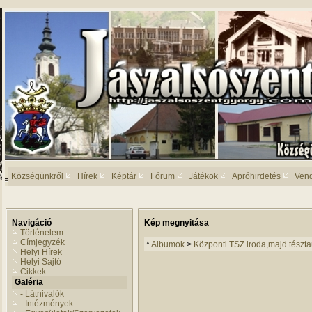
Községünkről
Hírek
Képtár
Fórum
Játékok
Apróhirdetés
Ven
Navigáció
Kép megnyitása
Történelem
Címjegyzék
*
Albumok
>
Központi TSZ iroda,majd tészt
Helyi Hírek
Helyi Sajtó
Cikkek
Galéria
- Látnivalók
- Intézmények