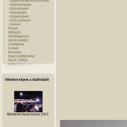
- Egyesületek/Szervezetek
- Egészségügy
- Események
- Nosztalgia
- Képeslapok
- NoComment!
- Humor
Fórum
Idõjárás
Vendégkönyv
Apróhirdetés
Letöltések
Linkek
Keresés
Kapcsolatfelvétel
Gy.I.K. (FAQ)
Véletlen képek a Galériából
Mindenki karácsonya 2021.