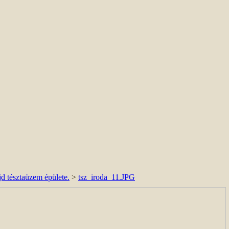
d tésztaüzem épülete.
>
tsz_iroda_11.JPG