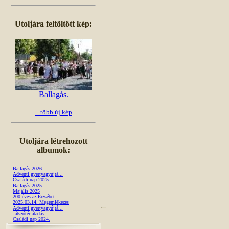
Utoljára feltöltött kép:
Ballagás.
+ több új kép
Utoljára létrehozott
albumok:
Ballagás 2026.
Adventi gyertyagyújtá...
Családi nap 2025.
Ballagás 2025
Majális 2025
200 éves az Erzsébet ...
2025.03.14. Megemlékezés
Adventi gyertyagyújtá...
Játszótér átadás.
Családi nap 2024.