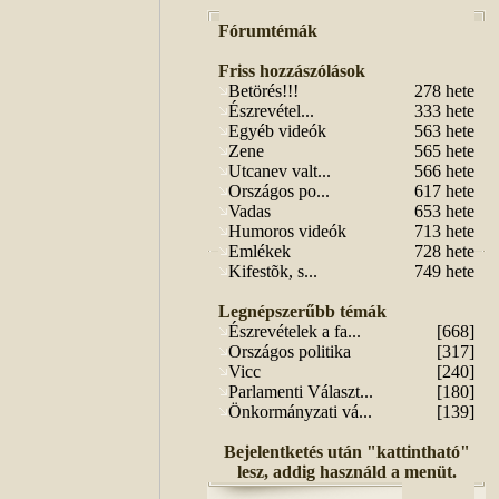
Fórumtémák
Friss hozzászólások
Betörés!!!
278 hete
Észrevétel...
333 hete
Egyéb videók
563 hete
Zene
565 hete
Utcanev valt...
566 hete
Országos po...
617 hete
Vadas
653 hete
Humoros videók
713 hete
Emlékek
728 hete
Kifestõk, s...
749 hete
Legnépszerűbb témák
Észrevételek a fa...
[668]
Országos politika
[317]
Vicc
[240]
Parlamenti Választ...
[180]
Önkormányzati vá...
[139]
Bejelentketés után "kattintható"
lesz, addig használd a menüt.