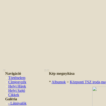
Navigáció
Kép megnyitása
Történelem
Címjegyzék
*
Albumok
>
Központi TSZ iroda,maj
Helyi Hírek
Helyi Sajtó
Cikkek
Galéria
- Látnivalók