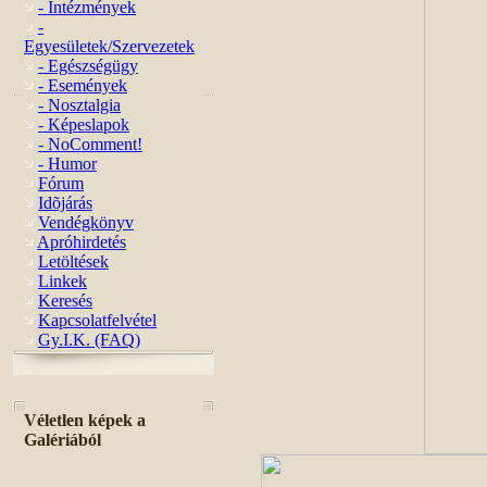
- Intézmények
-
Egyesületek/Szervezetek
- Egészségügy
- Események
- Nosztalgia
- Képeslapok
- NoComment!
- Humor
Fórum
Idõjárás
Vendégkönyv
Apróhirdetés
Letöltések
Linkek
Keresés
Kapcsolatfelvétel
Gy.I.K. (FAQ)
Véletlen képek a
Galériából