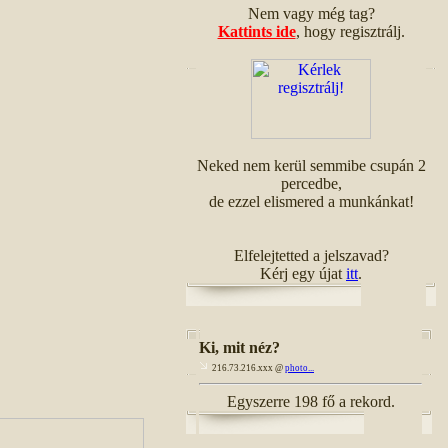
Nem vagy még tag?
Kattints ide
, hogy regisztrálj.
Neked nem kerül semmibe csupán 2
percedbe,
de ezzel elismered a munkánkat!
Elfelejtetted a jelszavad?
Kérj egy újat
itt
.
Ki, mit néz?
216.73.216.xxx @
photo...
Egyszerre 198 fő a rekord.