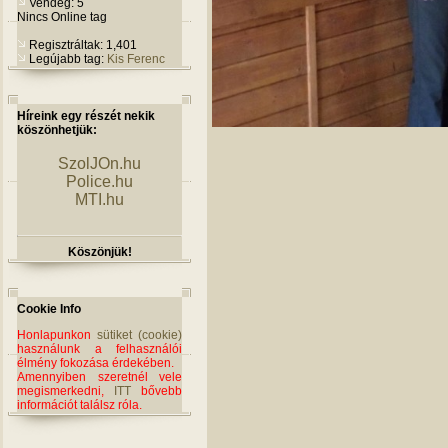
Vendég: 5
Nincs Online tag
Regisztráltak: 1,401
Legújabb tag:
Kis Ferenc
Híreink egy részét nekik
köszönhetjük:
SzolJOn.hu
Police.hu
MTI.hu
Köszönjük!
Cookie Info
Honlapunkon
sütiket (cookie)
használunk a felhasználói
élmény fokozása érdekében.
Amennyiben szeretnél vele
megismerkedni,
ITT
bővebb
információt találsz róla.