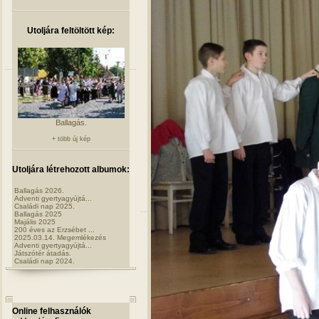
Utoljára feltöltött kép:
Ballagás.
+ több új kép
Utoljára létrehozott albumok:
Ballagás 2026.
Adventi gyertyagyújtá...
Családi nap 2025.
Ballagás 2025
Majális 2025
200 éves az Erzsébet ...
2025.03.14. Megemlékezés
Adventi gyertyagyújtá...
Játszótér átadás.
Családi nap 2024.
Online felhasználók