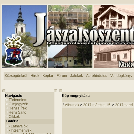
Községünkről
Hírek
Képtár
Fórum
Játékok
Apróhirdetés
Vendégkönyv
Navigáció
Kép megnyitása
Történelem
Címjegyzék
*
Albumok
>
2017.március 15.
>
2017marc1
Helyi Hírek
Helyi Sajtó
Cikkek
Galéria
- Látnivalók
- Intézmények