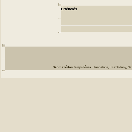
Értékelés
Szomszédos települések:
Jánoshida, Jászladány, S