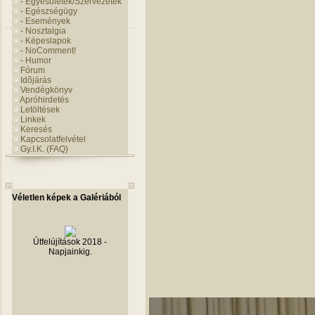
- Egyesületek/Szervezetek
- Egészségügy
- Események
- Nosztalgia
- Képeslapok
- NoComment!
- Humor
Fórum
Idõjárás
Vendégkönyv
Apróhirdetés
Letöltések
Linkek
Keresés
Kapcsolatfelvétel
Gy.I.K. (FAQ)
Véletlen képek a Galériából
Útfelújítások 2018 -
Napjainkig.