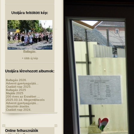
Utoljára feltöltött kép:
Ballagás.
+ több új kép
Utoljára létrehozott albumok:
Ballagás 2026.
Adventi gyertyagyújtá...
Családi nap 2025.
Ballagás 2025
Majális 2025
200 éves az Erzsébet ...
2025.03.14. Megemlékezés
Adventi gyertyagyújtá...
Játszótér átadás.
Családi nap 2024.
Online felhasználók