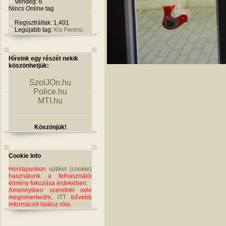
Vendég: 6
Nincs Online tag
Regisztráltak: 1,401
Legújabb tag:
Kis Ferenc
Híreink egy részét nekik
köszönhetjük:
SzolJOn.hu
Police.hu
MTI.hu
Köszönjük!
Cookie Info
Honlapunkon
sütiket (cookie)
használunk a felhasználói
élmény fokozása érdekében.
Amennyiben szeretnél vele
megismerkedni,
ITT
bővebb
információt találsz róla.