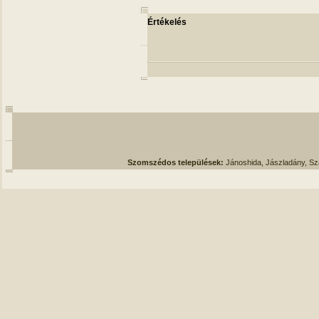
Értékelés
Szomszédos települések:
Jánoshida, Jászladány, S