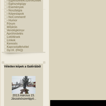
- Egyesületek/Szervezetek
- Egészségügy
- Események
- Nosztalgia
- Képeslapok
- NoComment!
- Humor
Fórum
Idõjárás
Vendégkönyv
Apróhirdetés
Letöltések
Linkek
Keresés
Kapcsolatfelvétel
Gy.I.K. (FAQ)
Véletlen képek a Galériából
2013.március 15.
Jászalsószentgyö...