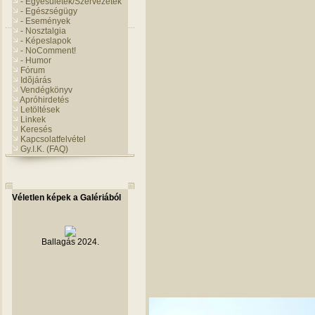
- Egyesületek/Szervezetek
- Egészségügy
- Események
- Nosztalgia
- Képeslapok
- NoComment!
- Humor
Fórum
Idõjárás
Vendégkönyv
Apróhirdetés
Letöltések
Linkek
Keresés
Kapcsolatfelvétel
Gy.I.K. (FAQ)
Véletlen képek a Galériából
Ballagás 2024.