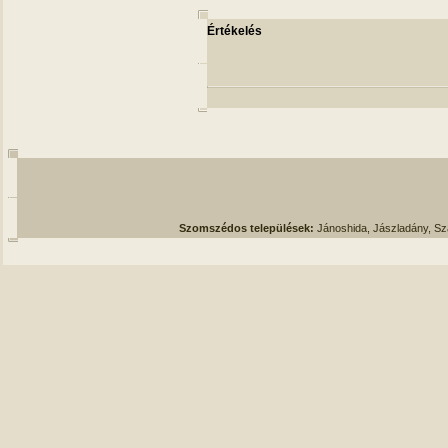
Értékelés
Szomszédos települések:
Jánoshida, Jászladány, S