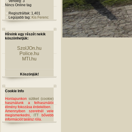
Vendég: 3
Nincs Online tag
Regisztráltak: 1,401
Legújabb tag:
Kis Ferenc
Híreink egy részét nekik
köszönhetjük:
SzolJOn.hu
Police.hu
MTI.hu
Köszönjük!
Cookie Info
Honlapunkon
sütiket (cookie)
használunk a felhasználói
élmény fokozása érdekében.
Amennyiben szeretnél vele
megismerkedni,
ITT
bővebb
információt találsz róla.