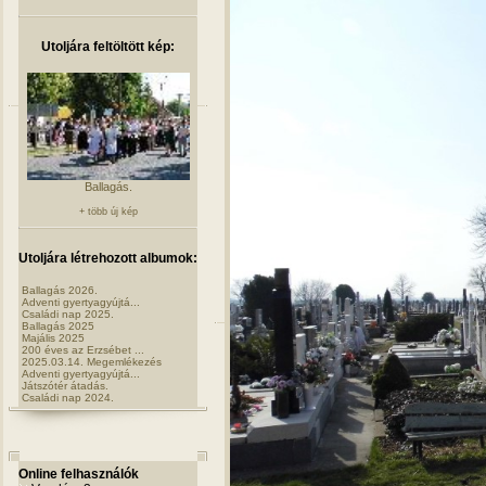
Utoljára feltöltött kép:
Ballagás.
+ több új kép
Utoljára létrehozott albumok:
Ballagás 2026.
Adventi gyertyagyújtá...
Családi nap 2025.
Ballagás 2025
Majális 2025
200 éves az Erzsébet ...
2025.03.14. Megemlékezés
Adventi gyertyagyújtá...
Játszótér átadás.
Családi nap 2024.
Online felhasználók