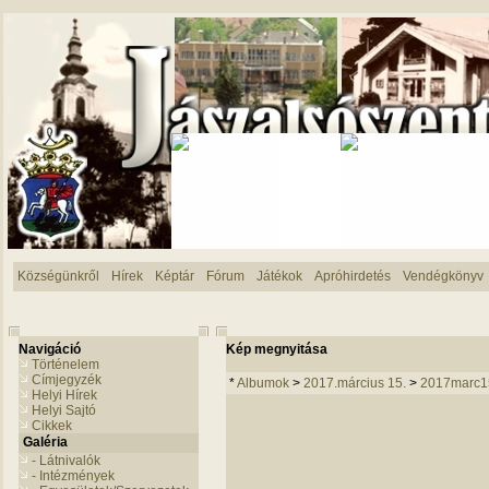
Községünkről
Hírek
Képtár
Fórum
Játékok
Apróhirdetés
Vendégkönyv
Navigáció
Kép megnyitása
Történelem
Címjegyzék
*
Albumok
>
2017.március 15.
>
2017marc1
Helyi Hírek
Helyi Sajtó
Cikkek
Galéria
- Látnivalók
- Intézmények