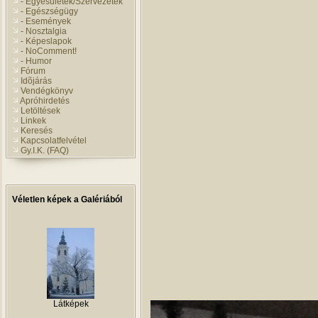
- Egyesületek/Szervezetek
- Egészségügy
- Események
- Nosztalgia
- Képeslapok
- NoComment!
- Humor
Fórum
Idõjárás
Vendégkönyv
Apróhirdetés
Letöltések
Linkek
Keresés
Kapcsolatfelvétel
Gy.I.K. (FAQ)
Véletlen képek a Galériából
Látképek