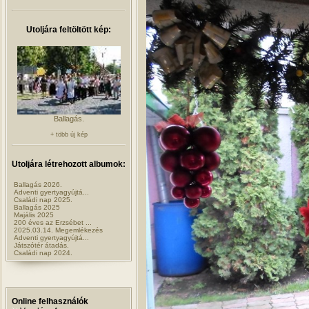
Utoljára feltöltött kép:
Ballagás.
+ több új kép
Utoljára létrehozott albumok:
Ballagás 2026.
Adventi gyertyagyújtá...
Családi nap 2025.
Ballagás 2025
Majális 2025
200 éves az Erzsébet ...
2025.03.14. Megemlékezés
Adventi gyertyagyújtá...
Játszótér átadás.
Családi nap 2024.
Online felhasználók