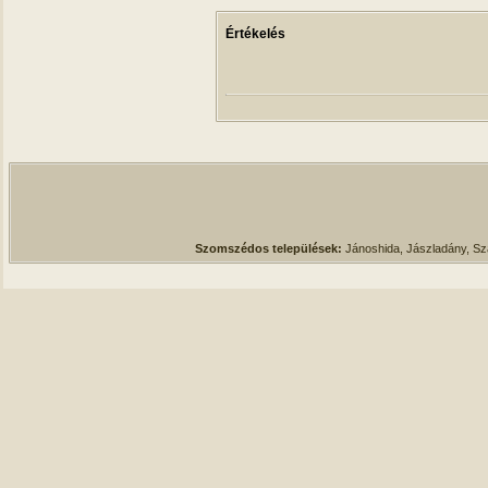
Értékelés
Szomszédos települések:
Jánoshida, Jászladány, S