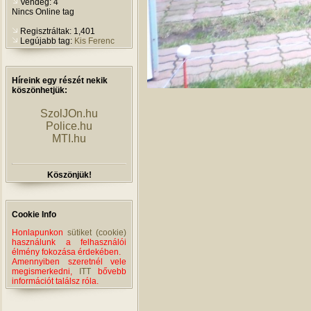
Vendég: 4
Nincs Online tag
Regisztráltak: 1,401
Legújabb tag:
Kis Ferenc
Híreink egy részét nekik
köszönhetjük:
SzolJOn.hu
Police.hu
MTI.hu
Köszönjük!
Cookie Info
Honlapunkon
sütiket (cookie)
használunk a felhasználói
élmény fokozása érdekében.
Amennyiben szeretnél vele
megismerkedni,
ITT
bővebb
információt találsz róla.