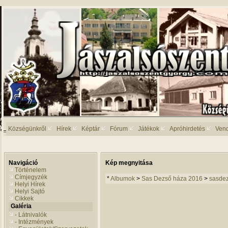
Községünkről
Hírek
Képtár
Fórum
Játékok
Apróhirdetés
Ven
Navigáció
Kép megnyitása
Történelem
Címjegyzék
*
Albumok
>
Sas Dezső háza 2016
>
sasde
Helyi Hírek
Helyi Sajtó
Cikkek
Galéria
- Látnivalók
- Intézmények