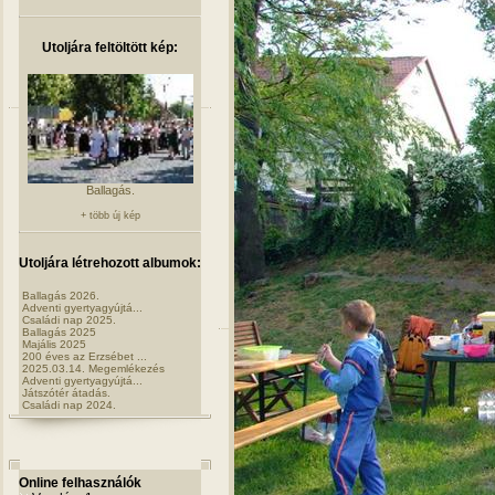
Utoljára feltöltött kép:
Ballagás.
+ több új kép
Utoljára létrehozott albumok:
Ballagás 2026.
Adventi gyertyagyújtá...
Családi nap 2025.
Ballagás 2025
Majális 2025
200 éves az Erzsébet ...
2025.03.14. Megemlékezés
Adventi gyertyagyújtá...
Játszótér átadás.
Családi nap 2024.
Online felhasználók