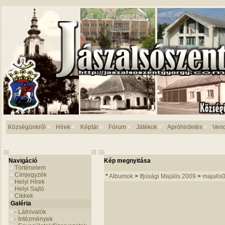
Községünkről
Hírek
Képtár
Fórum
Játékok
Apróhirdetés
Ven
Navigáció
Kép megnyitása
Történelem
Címjegyzék
*
Albumok
>
Ifjúsági Majális 2009
>
majalis
Helyi Hírek
Helyi Sajtó
Cikkek
Galéria
- Látnivalók
- Intézmények