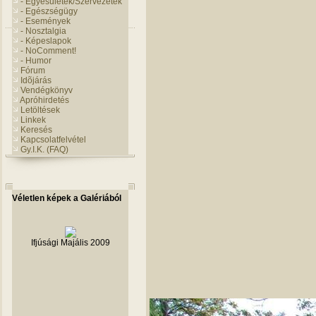
- Egyesületek/Szervezetek
- Egészségügy
- Események
- Nosztalgia
- Képeslapok
- NoComment!
- Humor
Fórum
Idõjárás
Vendégkönyv
Apróhirdetés
Letöltések
Linkek
Keresés
Kapcsolatfelvétel
Gy.I.K. (FAQ)
Véletlen képek a Galériából
Ifjúsági Majális 2009