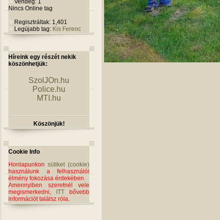
Vendég: 1
Nincs Online tag
Regisztráltak: 1,401
Legújabb tag:
Kis Ferenc
Híreink egy részét nekik
köszönhetjük:
SzolJOn.hu
Police.hu
MTI.hu
Köszönjük!
Cookie Info
Honlapunkon
sütiket (cookie)
használunk a felhasználói
élmény fokozása érdekében.
Amennyiben szeretnél vele
megismerkedni,
ITT
bővebb
információt találsz róla.