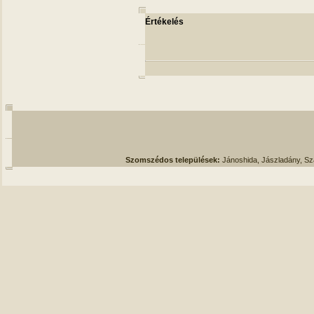
Értékelés
Szomszédos települések:
Jánoshida, Jászladány, S