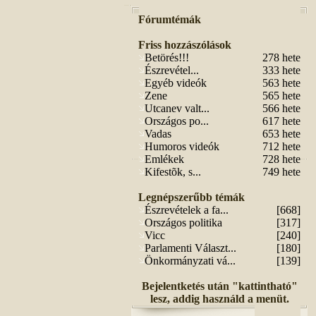
Fórumtémák
Friss hozzászólások
Betörés!!!
278 hete
Észrevétel...
333 hete
Egyéb videók
563 hete
Zene
565 hete
Utcanev valt...
566 hete
Országos po...
617 hete
Vadas
653 hete
Humoros videók
712 hete
Emlékek
728 hete
Kifestõk, s...
749 hete
Legnépszerűbb témák
Észrevételek a fa...
[668]
Országos politika
[317]
Vicc
[240]
Parlamenti Választ...
[180]
Önkormányzati vá...
[139]
Bejelentketés után "kattintható"
lesz, addig használd a menüt.