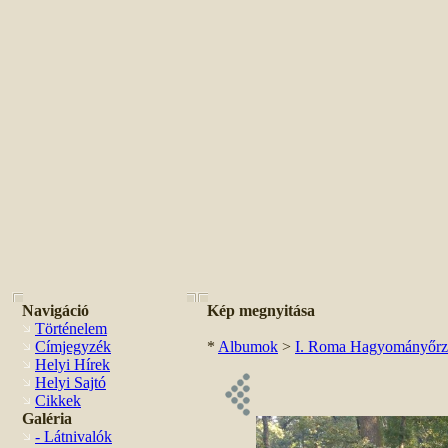
Navigáció
Kép megnyitása
Történelem
Címjegyzék
*
Albumok
>
I. Roma Hagyományőrző 
Helyi Hírek
Helyi Sajtó
Cikkek
Galéria
- Látnivalók