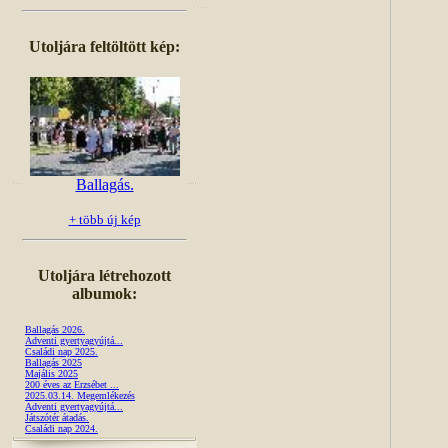
Utoljára feltöltött kép:
Ballagás.
+ több új kép
Utoljára létrehozott
albumok:
Ballagás 2026.
Adventi gyertyagyújtá...
Családi nap 2025.
Ballagás 2025
Majális 2025
200 éves az Erzsébet ...
2025.03.14. Megemlékezés
Adventi gyertyagyújtá...
Játszótér átadás.
Családi nap 2024.