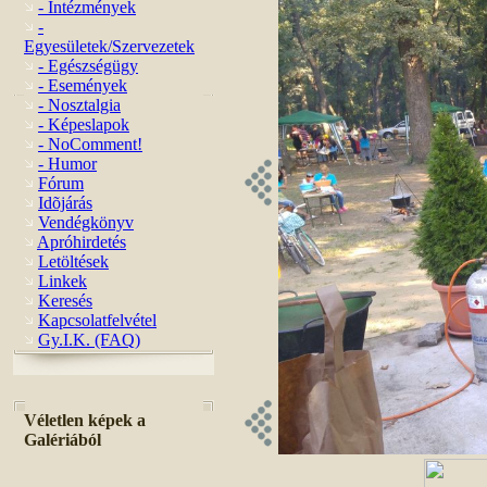
- Intézmények
-
Egyesületek/Szervezetek
- Egészségügy
- Események
- Nosztalgia
- Képeslapok
- NoComment!
- Humor
Fórum
Idõjárás
Vendégkönyv
Apróhirdetés
Letöltések
Linkek
Keresés
Kapcsolatfelvétel
Gy.I.K. (FAQ)
Véletlen képek a
Galériából