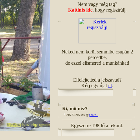
Nem vagy még tag?
Kattints ide
, hogy regisztrálj.
Neked nem kerül semmibe csupán 2
percedbe,
de ezzel elismered a munkánkat!
Elfelejtetted a jelszavad?
Kérj egy újat
itt
.
Ki, mit néz?
216.73.216.xxx @
photo...
Egyszerre 198 fő a rekord.