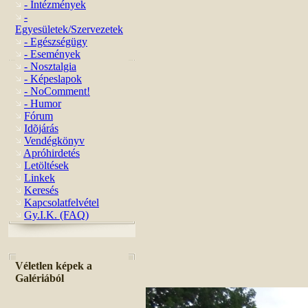
- Intézmények
-
Egyesületek/Szervezetek
- Egészségügy
- Események
- Nosztalgia
- Képeslapok
- NoComment!
- Humor
Fórum
Idõjárás
Vendégkönyv
Apróhirdetés
Letöltések
Linkek
Keresés
Kapcsolatfelvétel
Gy.I.K. (FAQ)
Véletlen képek a
Galériából