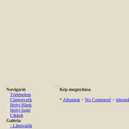
Navigáció
Kép megnyitása
Történelem
Címjegyzék
*
Albumok
>
No Comment!
>
lebontá
Helyi Hírek
Helyi Sajtó
Cikkek
Galéria
- Látnivalók