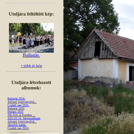
Utoljára feltöltött kép:
Ballagás.
+ több új kép
Utoljára létrehozott
albumok:
Ballagás 2026.
Adventi gyertyagyújtá...
Családi nap 2025.
Ballagás 2025
Majális 2025
200 éves az Erzsébet ...
2025.03.14. Megemlékezés
Adventi gyertyagyújtá...
Játszótér átadás.
Családi nap 2024.