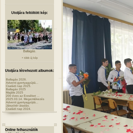
Utoljára feltöltött kép:
Ballagás.
+ több új kép
Utoljára létrehozott albumok:
Ballagás 2026.
Adventi gyertyagyújtá...
Családi nap 2025.
Ballagás 2025
Majális 2025
200 éves az Erzsébet ...
2025.03.14. Megemlékezés
Adventi gyertyagyújtá...
Játszótér átadás.
Családi nap 2024.
Online felhasználók