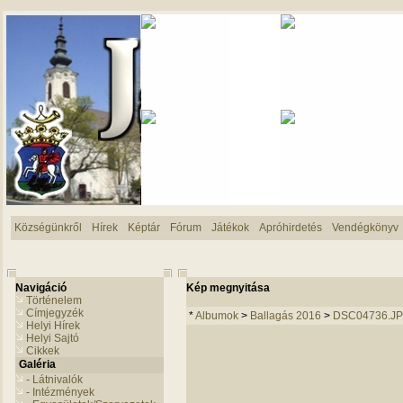
Községünkről
Hírek
Képtár
Fórum
Játékok
Apróhirdetés
Vendégkönyv
Navigáció
Kép megnyitása
Történelem
Címjegyzék
*
Albumok
>
Ballagás 2016
>
DSC04736.J
Helyi Hírek
Helyi Sajtó
Cikkek
Galéria
- Látnivalók
- Intézmények