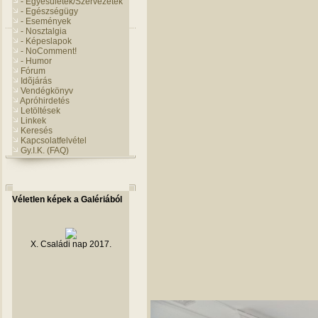
- Egyesületek/Szervezetek
- Egészségügy
- Események
- Nosztalgia
- Képeslapok
- NoComment!
- Humor
Fórum
Idõjárás
Vendégkönyv
Apróhirdetés
Letöltések
Linkek
Keresés
Kapcsolatfelvétel
Gy.I.K. (FAQ)
Véletlen képek a Galériából
X. Családi nap 2017.