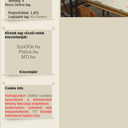
Vendég: 4
Nincs Online tag
Regisztráltak: 1,401
Legújabb tag:
Kis Ferenc
Híreink egy részét nekik
köszönhetjük:
SzolJOn.hu
Police.hu
MTI.hu
Köszönjük!
Cookie Info
Honlapunkon
sütiket (cookie)
használunk a felhasználói
élmény fokozása érdekében.
Amennyiben szeretnél vele
megismerkedni,
ITT
bővebb
információt találsz róla.