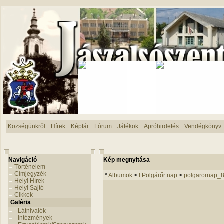
Községünkről
Hírek
Képtár
Fórum
Játékok
Apróhirdetés
Vendégkönyv
Navigáció
Kép megnyitása
Történelem
Címjegyzék
*
Albumok
>
I Polgárőr nap
>
polgarornap_
Helyi Hírek
Helyi Sajtó
Cikkek
Galéria
- Látnivalók
- Intézmények