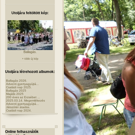
Utoljára feltöltött kép:
Ballagás.
+ több új kép
Utoljára létrehozott albumok:
Ballagás 2026.
Adventi gyertyagyújtá...
Családi nap 2025.
Ballagás 2025
Majális 2025
200 éves az Erzsébet ...
2025.03.14. Megemlékezés
Adventi gyertyagyújtá...
Játszótér átadás.
Családi nap 2024.
Online felhasználók