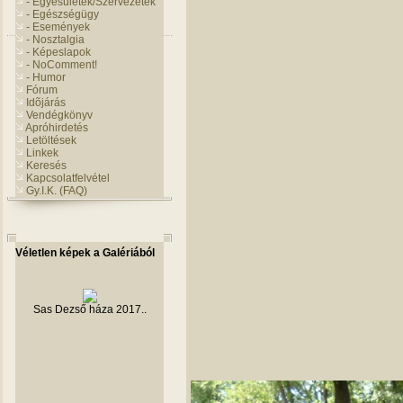
- Egyesületek/Szervezetek
- Egészségügy
- Események
- Nosztalgia
- Képeslapok
- NoComment!
- Humor
Fórum
Idõjárás
Vendégkönyv
Apróhirdetés
Letöltések
Linkek
Keresés
Kapcsolatfelvétel
Gy.I.K. (FAQ)
Véletlen képek a Galériából
Sas Dezső háza 2017..