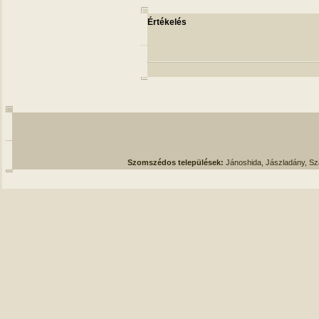
Értékelés
Szomszédos települések:
Jánoshida, Jászladány, S