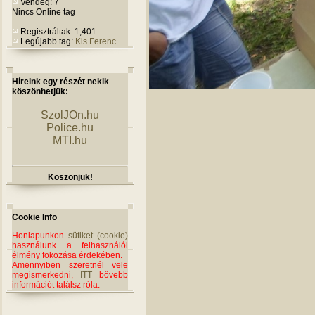
Vendég: 7
Nincs Online tag
Regisztráltak: 1,401
Legújabb tag:
Kis Ferenc
Híreink egy részét nekik
köszönhetjük:
SzolJOn.hu
Police.hu
MTI.hu
Köszönjük!
Cookie Info
Honlapunkon
sütiket (cookie)
használunk a felhasználói
élmény fokozása érdekében.
Amennyiben szeretnél vele
megismerkedni,
ITT
bővebb
információt találsz róla.