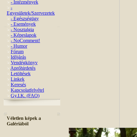
- Intézmények
-
Egyesületek/Szervezetek
- Egészségügy
- Események
- Nosztalgia
- Képeslapok
- NoComment!
- Humor
Fórum
Idõjárás
Vendégkönyv
Apróhirdetés
Letöltések
Linkek
Keresés
Kapcsolatfelvétel
Gy.I.K. (FAQ)
Véletlen képek a
Galériából