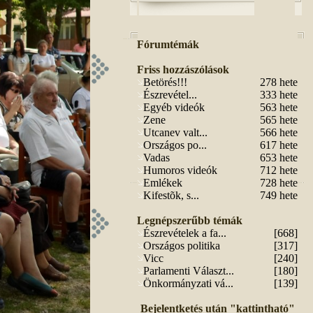
Fórumtémák
Friss hozzászólások
Betörés!!!
278 hete
Észrevétel...
333 hete
Egyéb videók
563 hete
Zene
565 hete
Utcanev valt...
566 hete
Országos po...
617 hete
Vadas
653 hete
Humoros videók
712 hete
Emlékek
728 hete
Kifestõk, s...
749 hete
Legnépszerűbb témák
Észrevételek a fa...
[668]
Országos politika
[317]
Vicc
[240]
Parlamenti Választ...
[180]
Önkormányzati vá...
[139]
Bejelentketés után "kattintható"