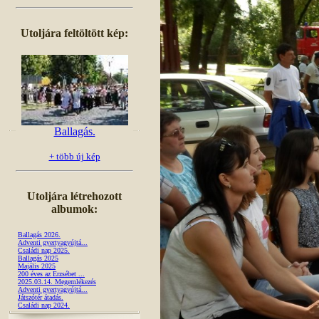
Utoljára feltöltött kép:
Ballagás.
+ több új kép
Utoljára létrehozott
albumok:
Ballagás 2026.
Adventi gyertyagyújtá...
Családi nap 2025.
Ballagás 2025
Majális 2025
200 éves az Erzsébet ...
2025.03.14. Megemlékezés
Adventi gyertyagyújtá...
Játszótér átadás.
Családi nap 2024.