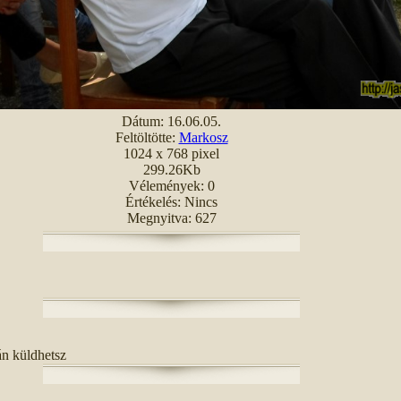
Dátum: 16.06.05.
Feltöltötte:
Markosz
1024 x 768 pixel
299.26Kb
Vélemények: 0
Értékelés: Nincs
Megnyitva: 627
án küldhetsz