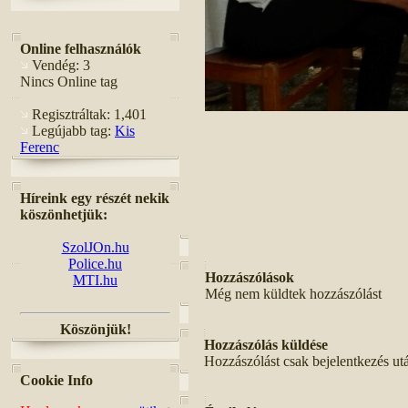
Online felhasználók
Vendég: 3
Nincs Online tag
Regisztráltak: 1,401
Legújabb tag:
Kis
Ferenc
Híreink egy részét nekik
köszönhetjük:
SzolJOn.hu
Police.hu
Hozzászólások
MTI.hu
Még nem küldtek hozzászólást
Köszönjük!
Hozzászólás küldése
Hozzászólást csak bejelentkezés ut
Cookie Info