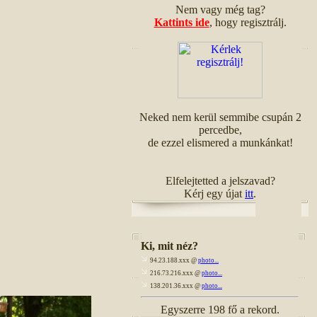
Nem vagy még tag?
Kattints ide
, hogy regisztrálj.
Neked nem kerül semmibe csupán 2
percedbe,
de ezzel elismered a munkánkat!
Elfelejtetted a jelszavad?
Kérj egy újat
itt
.
Ki, mit néz?
94.23.188.xxx @
photo...
216.73.216.xxx @
photo...
138.201.36.xxx @
photo...
Egyszerre 198 fő a rekord.