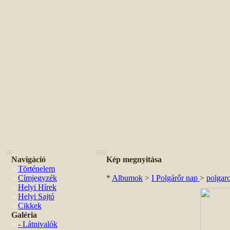
Navigáció
Kép megnyitása
Történelem
Címjegyzék
*
Albumok
>
I Polgárőr nap
>
polgar
Helyi Hírek
Helyi Sajtó
Cikkek
Galéria
- Látnivalók