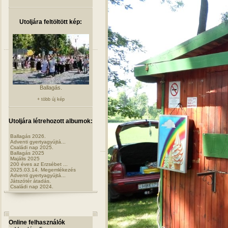
Utoljára feltöltött kép:
Ballagás.
+ több új kép
Utoljára létrehozott albumok:
Ballagás 2026.
Adventi gyertyagyújtá...
Családi nap 2025.
Ballagás 2025
Majális 2025
200 éves az Erzsébet ...
2025.03.14. Megemlékezés
Adventi gyertyagyújtá...
Játszótér átadás.
Családi nap 2024.
Online felhasználók