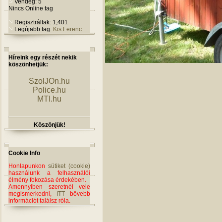
Vendég: 5
Nincs Online tag
Regisztráltak: 1,401
Legújabb tag:
Kis Ferenc
Híreink egy részét nekik
köszönhetjük:
SzolJOn.hu
Police.hu
MTI.hu
Köszönjük!
Cookie Info
Honlapunkon
sütiket (cookie)
használunk a felhasználói
élmény fokozása érdekében.
Amennyiben szeretnél vele
megismerkedni,
ITT
bővebb
információt találsz róla.