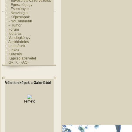
- Egyesületek/Szervezetek
- Egészségügy
- Események
- Nosztalgia
- Képeslapok
- NoComment!
- Humor
Fórum
Idõjárás
Vendégkönyv
Apróhirdetés
Letöltések
Linkek
Keresés
Kapcsolatfelvétel
Gy.I.K. (FAQ)
Véletlen képek a Galériából
Temetõ