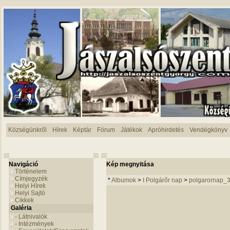
Községünkről
Hírek
Képtár
Fórum
Játékok
Apróhirdetés
Vendégkönyv
Navigáció
Kép megnyitása
Történelem
Címjegyzék
*
Albumok
>
I Polgárőr nap
>
polgarornap_
Helyi Hírek
Helyi Sajtó
Cikkek
Galéria
- Látnivalók
- Intézmények