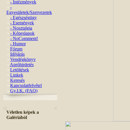
- Intézmények
-
Egyesületek/Szervezetek
- Egészségügy
- Események
- Nosztalgia
- Képeslapok
- NoComment!
- Humor
Fórum
Idõjárás
Vendégkönyv
Apróhirdetés
Letöltések
Linkek
Keresés
Kapcsolatfelvétel
Gy.I.K. (FAQ)
Véletlen képek a
Galériából