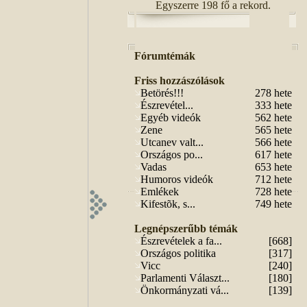
Egyszerre 198 fő a rekord.
Fórumtémák
Friss hozzászólások
Betörés!!!
278 hete
Észrevétel...
333 hete
Egyéb videók
562 hete
Zene
565 hete
Utcanev valt...
566 hete
Országos po...
617 hete
Vadas
653 hete
Humoros videók
712 hete
Emlékek
728 hete
Kifestõk, s...
749 hete
Legnépszerűbb témák
Észrevételek a fa...
[668]
Országos politika
[317]
Vicc
[240]
Parlamenti Választ...
[180]
Önkormányzati vá...
[139]