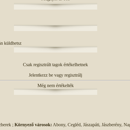
án küldhetsz
Csak regisztrált tagok értékelhetnek
Jelentkezz be vagy regisztrálj
Még nem értékelték
zberek ;
Környező városok:
Abony, Cegléd, Jászapáti, Jászberény, Na