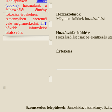
Honlapunkon
sütiket
(cookie)
használunk a
felhasználói élmény
Hozzászólások
fokozása érdekében.
Még nem küldtek hozzászólást
Amennyiben szeretnél
vele megismerkedni,
ITT
bővebb információt
találsz róla.
Hozzászólás küldése
Hozzászólást csak bejelentkezés ut
Értékelés
Szomszédos települések:
Jánoshida, Jászladány, Szás