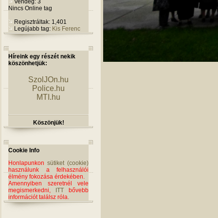
Vendég: 3
Nincs Online tag
Regisztráltak: 1,401
Legújabb tag:
Kis Ferenc
Híreink egy részét nekik
köszönhetjük:
SzolJOn.hu
Police.hu
MTI.hu
Köszönjük!
Cookie Info
Honlapunkon
sütiket (cookie)
használunk a felhasználói
élmény fokozása érdekében.
Amennyiben szeretnél vele
megismerkedni,
ITT
bővebb
információt találsz róla.