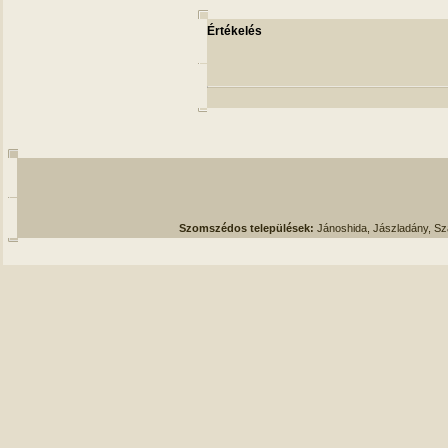
Értékelés
Szomszédos települések:
Jánoshida, Jászladány, S