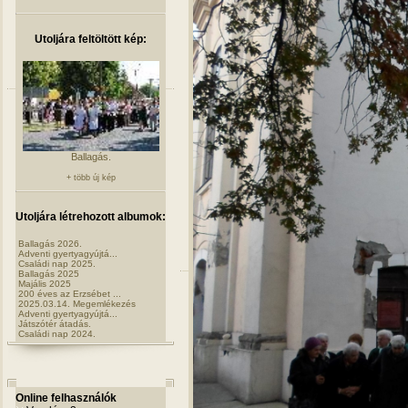
Utoljára feltöltött kép:
Ballagás.
+ több új kép
Utoljára létrehozott albumok:
Ballagás 2026.
Adventi gyertyagyújtá...
Családi nap 2025.
Ballagás 2025
Majális 2025
200 éves az Erzsébet ...
2025.03.14. Megemlékezés
Adventi gyertyagyújtá...
Játszótér átadás.
Családi nap 2024.
Online felhasználók