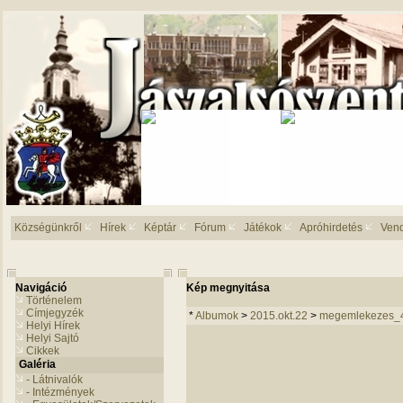
Községünkről
Hírek
Képtár
Fórum
Játékok
Apróhirdetés
Ven
Navigáció
Kép megnyitása
Történelem
Címjegyzék
*
Albumok
>
2015.okt.22
>
megemlekezes_
Helyi Hírek
Helyi Sajtó
Cikkek
Galéria
- Látnivalók
- Intézmények