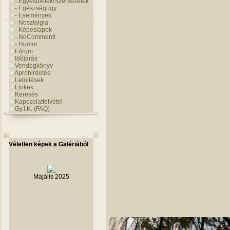
- Egyesületek/Szervezetek
- Egészségügy
- Események
- Nosztalgia
- Képeslapok
- NoComment!
- Humor
Fórum
Idõjárás
Vendégkönyv
Apróhirdetés
Letöltések
Linkek
Keresés
Kapcsolatfelvétel
Gy.I.K. (FAQ)
Véletlen képek a Galériából
Majális 2025