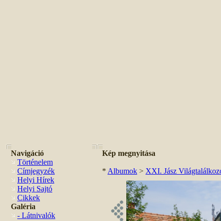
Navigáció
Kép megnyitása
Történelem
Címjegyzék
*
Albumok
>
XXI. Jász Világtalálkoz
Helyi Hírek
Helyi Sajtó
Cikkek
Galéria
- Látnivalók