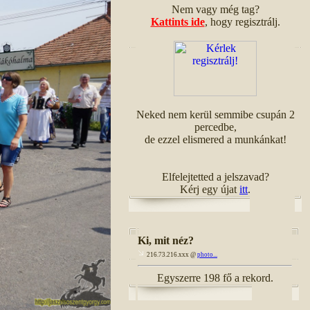
Nem vagy még tag?
Kattints ide
, hogy regisztrálj.
Neked nem kerül semmibe csupán 2
percedbe,
de ezzel elismered a munkánkat!
Elfelejtetted a jelszavad?
Kérj egy újat
itt
.
Ki, mit néz?
216.73.216.xxx @
photo...
Egyszerre 198 fő a rekord.