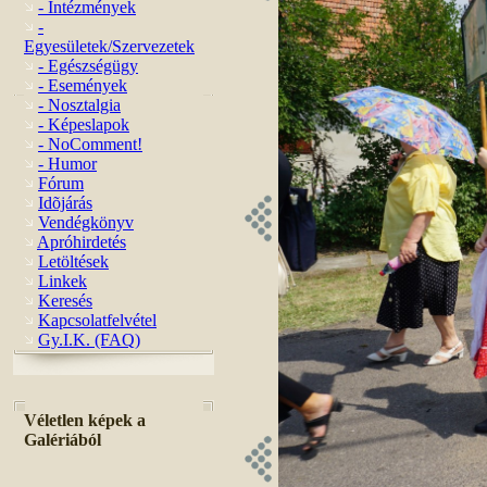
- Intézmények
-
Egyesületek/Szervezetek
- Egészségügy
- Események
- Nosztalgia
- Képeslapok
- NoComment!
- Humor
Fórum
Idõjárás
Vendégkönyv
Apróhirdetés
Letöltések
Linkek
Keresés
Kapcsolatfelvétel
Gy.I.K. (FAQ)
Véletlen képek a
Galériából