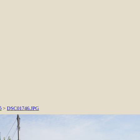
ó
>
DSC01746.JPG