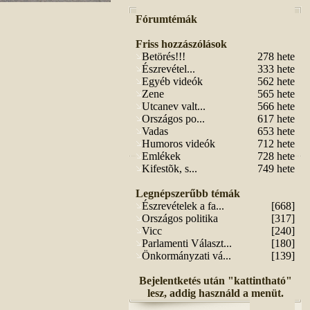
Fórumtémák
Friss hozzászólások
Betörés!!!
278 hete
Észrevétel...
333 hete
Egyéb videók
562 hete
Zene
565 hete
Utcanev valt...
566 hete
Országos po...
617 hete
Vadas
653 hete
Humoros videók
712 hete
Emlékek
728 hete
Kifestõk, s...
749 hete
Legnépszerűbb témák
Észrevételek a fa...
[668]
Országos politika
[317]
Vicc
[240]
Parlamenti Választ...
[180]
Önkormányzati vá...
[139]
Bejelentketés után "kattintható"
lesz, addig használd a menüt.