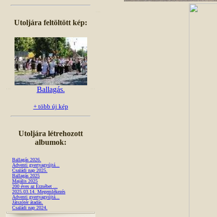
Utoljára feltöltött kép:
Ballagás.
+ több új kép
Utoljára létrehozott
albumok:
Ballagás 2026.
Adventi gyertyagyújtá...
Családi nap 2025.
Ballagás 2025
Majális 2025
200 éves az Erzsébet ...
2025.03.14. Megemlékezés
Adventi gyertyagyújtá...
Játszótér átadás.
Családi nap 2024.