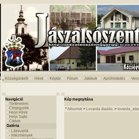
Községünkről
Hírek
Képtár
Fórum
Játékok
Apróhirdetés
Ven
Navigáció
Kép megnyitása
Történelem
Címjegyzék
*
Albumok
>
Lovarda átadás.
>
lovarda_ata
Helyi Hírek
Helyi Sajtó
Cikkek
Galéria
- Látnivalók
- Intézmények