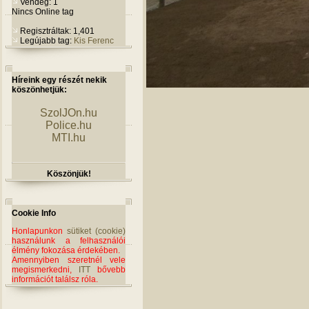
Vendég: 1
Nincs Online tag
Regisztráltak: 1,401
Legújabb tag:
Kis Ferenc
Híreink egy részét nekik
köszönhetjük:
SzolJOn.hu
Police.hu
MTI.hu
Köszönjük!
Cookie Info
Honlapunkon
sütiket (cookie)
használunk a felhasználói
élmény fokozása érdekében.
Amennyiben szeretnél vele
megismerkedni,
ITT
bővebb
információt találsz róla.