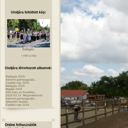
Utoljára feltöltött kép:
Ballagás.
+ több új kép
Utoljára létrehozott albumok:
Ballagás 2026.
Adventi gyertyagyújtá...
Családi nap 2025.
Ballagás 2025
Majális 2025
200 éves az Erzsébet ...
2025.03.14. Megemlékezés
Adventi gyertyagyújtá...
Játszótér átadás.
Családi nap 2024.
Online felhasználók