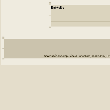
Értékelés
Szomszédos települések:
Jánoshida, Jászladány, S