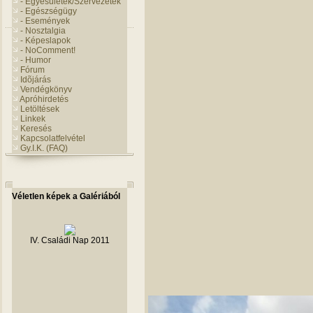
- Egyesületek/Szervezetek
- Egészségügy
- Események
- Nosztalgia
- Képeslapok
- NoComment!
- Humor
Fórum
Idõjárás
Vendégkönyv
Apróhirdetés
Letöltések
Linkek
Keresés
Kapcsolatfelvétel
Gy.I.K. (FAQ)
Véletlen képek a Galériából
IV. Családi Nap 2011